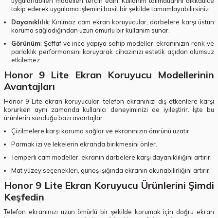
uygulanabilen modelleri tercih edin. Kullanım talimatlarını dikkatlice
takip ederek uygulama işlemini basit bir şekilde tamamlayabilirsiniz.
Dayanıklılık
: Kırılmaz cam ekran koruyucular, darbelere karşı üstün
koruma sağladığından uzun ömürlü bir kullanım sunar.
Görünüm
: Şeffaf ve ince yapıya sahip modeller, ekranınızın renk ve
parlaklık performansını koruyarak cihazınızı estetik açıdan olumsuz
etkilemez.
Honor 9 Lite Ekran Koruyucu Modellerinin
Avantajları
Honor 9 Lite ekran koruyucular, telefon ekranınızı dış etkenlere karşı
korurken aynı zamanda kullanıcı deneyiminizi de iyileştirir. İşte bu
ürünlerin sunduğu bazı avantajlar:
Çizilmelere karşı koruma sağlar ve ekranınızın ömrünü uzatır.
Parmak izi ve lekelerin ekranda birikmesini önler.
Temperli cam modeller, ekranın darbelere karşı dayanıklılığını artırır.
Mat yüzey seçenekleri, güneş ışığında ekranın okunabilirliğini artırır.
Honor 9 Lite Ekran Koruyucu Ürünlerini Şimdi
Keşfedin
Telefon ekranınızı uzun ömürlü bir şekilde korumak için doğru ekran