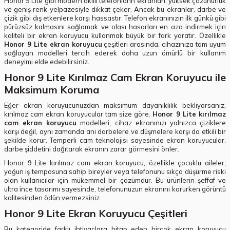
Honor 9 Lite gibi modern akıllı telefonların ekranları, yüksek çözünürlük
ve geniş renk yelpazesiyle dikkat çeker. Ancak bu ekranlar, darbe ve
çizik gibi dış etkenlere karşı hassastır. Telefon ekranınızın ilk günkü gibi
pürüzsüz kalmasını sağlamak ve olası hasarları en aza indirmek için
kaliteli bir ekran koruyucu kullanmak büyük bir fark yaratır. Özellikle
Honor 9 Lite ekran koruyucu
çeşitleri arasında, cihazınıza tam uyum
sağlayan modelleri tercih ederek daha uzun ömürlü bir kullanım
deneyimi elde edebilirsiniz.
Honor 9 Lite Kırılmaz Cam Ekran Koruyucu ile
Maksimum Koruma
Eğer ekran koruyucunuzdan maksimum dayanıklılık bekliyorsanız,
kırılmaz cam ekran koruyucular tam size göre.
Honor 9 Lite kırılmaz
cam ekran koruyucu
modelleri, cihaz ekranınızı yalnızca çiziklere
karşı değil, aynı zamanda ani darbelere ve düşmelere karşı da etkili bir
şekilde korur. Temperli cam teknolojisi sayesinde ekran koruyucular,
darbe şiddetini dağıtarak ekranın zarar görmesini önler.
Honor 9 Lite kırılmaz cam ekran koruyucu, özellikle çocuklu aileler,
yoğun iş temposuna sahip bireyler veya telefonunu sıkça düşürme riski
olan kullanıcılar için mükemmel bir çözümdür. Bu ürünlerin şeffaf ve
ultra ince tasarımı sayesinde, telefonunuzun ekranını korurken görüntü
kalitesinden ödün vermezsiniz.
Honor 9 Lite Ekran Koruyucu Çeşitleri
Bu kategoride farklı ihtiyaçlara hitap eden birçok ekran koruyucu