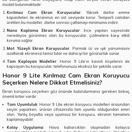
modeli bulunmaktadır:
Kırılmaz Cam Ekran Koruyucular
: Yüksek darbe emme
kapasiteleri ile ekranınızı en üst seviyede korur. Temperli camdan
üretilen bu modeller, darbe sonrası çatlamayı minimuma indirir.
Nano Kaplama Ekran Koruyucular
: İnce yapıları sayesinde
neredeyse görünmez olan bu koruyucular, çizilmelere karşı etkili
koruma sağlar.
Mat Yüzeyli Ekran Koruyucular
: Parmak izi ve ışık yansımasını
azaltarak ekranınızı temiz tutar ve daha iyi bir görünürlük sunar.
Tam Kaplayan Modeller
: Honor 9 Lite’ın kavisli köşelerini de
kapsayan bu koruyucular, telefonunuzu eksiksiz bir şekilde sarar.
Honor 9 Lite Kırılmaz Cam Ekran Koruyucu
Seçerken Nelere Dikkat Etmelisiniz?
Ekran koruyucu seçerken göz önünde bulundurmanız gereken birkaç
önemli kriter vardır:
Tam Uyumluluk
: Honor 9 Lite ekran koruyucu modelleri arasından
seçim yaparken, ürünün cihazınızla tam uyumlu olduğundan emin
olun. Yanlış boyutta veya uyumsuz bir koruyucu, ekranın tamamını
kaplamayabilir.
Kolay Uygulama
: Hava kabarcıkları oluşmadan kolayca