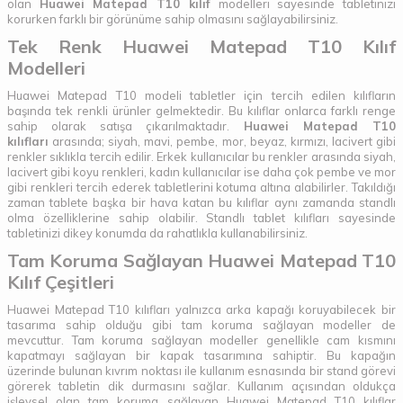
olan
Huawei Matepad T10 kılıf
modelleri sayesinde tabletinizi
korurken farklı bir görünüme sahip olmasını sağlayabilirsiniz.
Tek Renk Huawei Matepad T10 Kılıf
Modelleri
Huawei Matepad T10 modeli tabletler için tercih edilen kılıfların
başında tek renkli ürünler gelmektedir. Bu kılıflar onlarca farklı renge
sahip olarak satışa çıkarılmaktadır.
Huawei Matepad T10
kılıfları
arasında; siyah, mavi, pembe, mor, beyaz, kırmızı, lacivert gibi
renkler sıklıkla tercih edilir. Erkek kullanıcılar bu renkler arasında siyah,
lacivert gibi koyu renkleri, kadın kullanıcılar ise daha çok pembe ve mor
gibi renkleri tercih ederek tabletlerini kotuma altına alabilirler. Takıldığı
zaman tablete başka bir hava katan bu kılıflar aynı zamanda standlı
olma özelliklerine sahip olabilir. Standlı tablet kılıfları sayesinde
tabletinizi dikey konumda da rahatlıkla kullanabilirsiniz.
Tam Koruma Sağlayan Huawei Matepad T10
Kılıf Çeşitleri
Huawei Matepad T10 kılıfları yalnızca arka kapağı koruyabilecek bir
tasarıma sahip olduğu gibi tam koruma sağlayan modeller de
mevcuttur. Tam koruma sağlayan modeller genellikle cam kısmını
kapatmayı sağlayan bir kapak tasarımına sahiptir. Bu kapağın
üzerinde bulunan kıvrım noktası ile kullanım esnasında bir stand görevi
görerek tabletin dik durmasını sağlar. Kullanım açısından oldukça
işlevsel olan tam koruma sağlayan Huawei Matepad T10 kılıflar