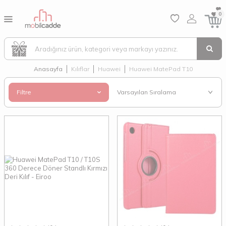
0
Anasayfa
Kılıflar
Huawei
Huawei MatePad T10
Filtre