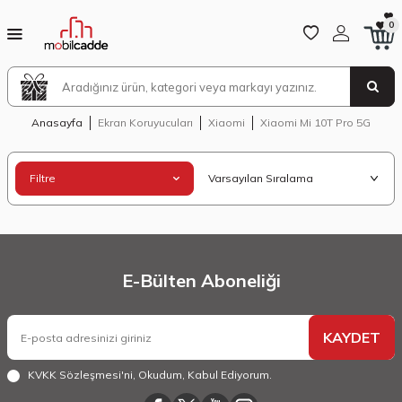
0
Anasayfa
Ekran Koruyucuları
Xiaomi
Xiaomi Mi 10T Pro 5G
Filtre
E-Bülten Aboneliği
KAYDET
KVKK Sözleşmesi'ni
, Okudum, Kabul Ediyorum.