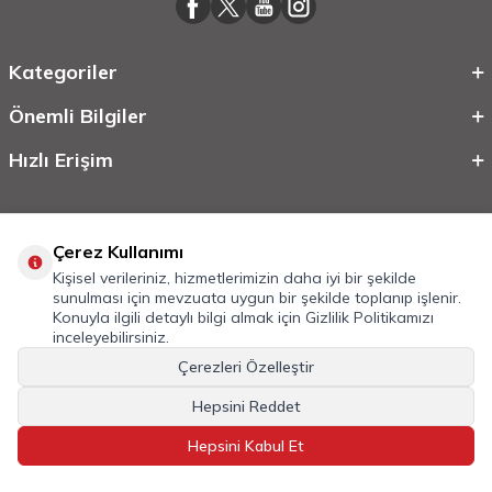
Kategoriler
Önemli Bilgiler
Hızlı Erişim
Çerez Kullanımı
Kişisel verileriniz, hizmetlerimizin daha iyi bir şekilde
sunulması için mevzuata uygun bir şekilde toplanıp işlenir.
Konuyla ilgili detaylı bilgi almak için
Gizlilik Politikamızı
inceleyebilirsiniz.
©
2026
Tüm Hakkı Saklıdır.
Mobilcadde.com
Çerezleri Özelleştir
T
-Soft
E-Ticaret
Sistemleriyle Hazırlanmıştır.
Hepsini Reddet
Hepsini Kabul Et