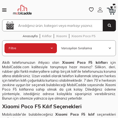
0
Anasayfa
Kılıflar
Xiaomi
Xiaomi Poco F5
Filtre
Akıllı telefonunuzun ihtiyacı olan
Xiaomi Poco F5 kılıfları
için
MobilCadde.com kalitesiyle tanışmaya hazır mısınız? Silikon, deri,
rubber gibi farklı materyallere sahip birçok kılıf ile telefonunuzu koruma
altına alabilirsiniz. Uzun vadeli olarak telefon kullanmak isteyen herkes
için telefon kılıfı çoğunlukla kurtarıcı olabilmektedir. 7’den 70’e herkesin
zevkine uygun bir seçenek bulabileceği MobilCadde sayesinde Xiaomi
Poco F5 kılıflarına sahip olmak da çok kolay. Dilediğiniz ödeme
yöntemiyle, istediğiniz adrese kolaylıkla siparişinizi verebilirsiniz.
Bunun için sitemize yalnızca üye olmanız yeterlidir.
Xiaomi Poco F5 Kılıf Seçenekleri
Mobilcadde'de bulabileceğiniz
Xiaomi Poco F5 kılıf
seçenekleri