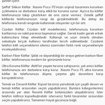
şunları içerir:
Şeffaf Silikon Kılıflar: Xiaomi Poco F5'inizin orijinal tasarımını korurken
çizilmelere ve darbelere karşı etkili bir koruma sunar. Ayrıca bu kılıflar
telefonunuza takıp çıkartırken de ona zarar vermez. Üstelik şeffaf
kılıflarda telefonunuzun rengi de gözükmektedir. Bu detay da
telefonunu kendi renginde kullanmak isteyenler için bir artı.
Cüzdan Kılıflar: Cüzdan kılıf modellerimiz, telefonunuzu korurken
kartlarınızı ve nakit paranızı taşımanızı sağlar. Gerek kadın gerek erkek
kullanıcılara hitap etmektedir. Kullanışlı ve uzun ömürlü olmaları
sebebiyle birçok kullanıcı tarafından tercih edilmektedir. Cüzdanlı
telefon kılıfı seçeneklerini sitemiz üzerinden farklı renk seçenekleriyle
inceleyebilirsiniz.
Karbon Fiber Kılıflar: Şıklık ve dayanıklılığı bir araya getiren karbon fiber
kılıflar, telefonunuzu modern bir görünümle korur.
Ultra Koruma Kılıflar: Aktif bir yaşam tarzına sahipseniz, şok emici kılıflar
telefonunuzu ani darbelere karşı korur. Xiaomi Poco F5 ultra koruma
kılıflar ile telefonunuzu düşme, çarpma gibi durumlara karşı
koruyabilirsiniz.
Temalı ve Desenli Kılıflar: Kişisel tarzınızı yansıtmak için çeşitli desen ve
temalı kılıflar arasından seçim yapabilirsiniz. Bunlara kategorilerimiz
arasında yer alan Resimli Kılıflar bölümüzden ulaşabilirsiniz. İster
telefon kılıfınızı kişiselleştirebilir isterseniz farklı tasarımlar arasından
seçim yapabilirsiniz. Tamamen hayal gücünüze bağlı.