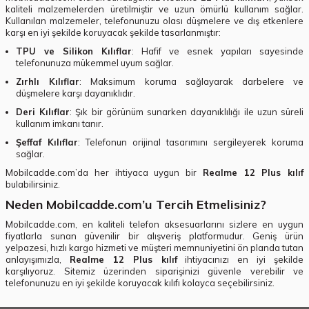
kaliteli malzemelerden üretilmiştir ve uzun ömürlü kullanım sağlar.
Kullanılan malzemeler, telefonunuzu olası düşmelere ve dış etkenlere
karşı en iyi şekilde koruyacak şekilde tasarlanmıştır:
TPU ve Silikon Kılıflar
: Hafif ve esnek yapıları sayesinde
telefonunuza mükemmel uyum sağlar.
Zırhlı Kılıflar
: Maksimum koruma sağlayarak darbelere ve
düşmelere karşı dayanıklıdır.
Deri Kılıflar
: Şık bir görünüm sunarken dayanıklılığı ile uzun süreli
kullanım imkanı tanır.
Şeffaf Kılıflar
: Telefonun orijinal tasarımını sergileyerek koruma
sağlar.
Mobilcadde.com’da her ihtiyaca uygun bir
Realme 12 Plus kılıf
bulabilirsiniz.
Neden Mobilcadde.com’u Tercih Etmelisiniz?
Mobilcadde.com, en kaliteli telefon aksesuarlarını sizlere en uygun
fiyatlarla sunan güvenilir bir alışveriş platformudur. Geniş ürün
yelpazesi, hızlı kargo hizmeti ve müşteri memnuniyetini ön planda tutan
anlayışımızla,
Realme 12 Plus kılıf
ihtiyacınızı en iyi şekilde
karşılıyoruz. Sitemiz üzerinden siparişinizi güvenle verebilir ve
telefonunuzu en iyi şekilde koruyacak kılıfı kolayca seçebilirsiniz.