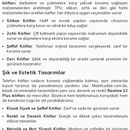
kılıfları
, darbelere ve çizilmelere karşı yüksek koruma sağlayan
malzemelerden üretilmiştir. TPU, silikon, zırhlı ve deri gibi farklı
malzemelerden üretilen kılıflar, her ihtiyaca uygun seçenekler sunar.
Silikon Kılıflar
: Hafif ve esnek yapıları sayesinde cihazınızı
çizilmelere karşı korur ve rahat bir tutuş sağlar.
Zırhlı Kılıflar
: Çift katmanlı yapısı sayesinde maksimum dayanıklılık
sunar ve düşmelere karşı ekstra koruma sağlar.
Şeffaf Kılıflar
: Telefonun orijinal tasarımını sergileyerek zarif bir
koruma sunar.
Deri Kılıflar
: Şıklık ve dayanıklılığı bir arada sunarak premium bir
görünüm kazandırır.
Şık ve Estetik Tasarımlar
Telefon kılıfları sadece koruma sağlamakla kalmaz, aynı zamanda
kişisel tarzınızı da yansıtmanıza yardımcı olur. Mobilcadde.com’da,
klasik ve minimalist tasarımların yanı sıra, desenli ve renkli
Realme 12
Plus kılıfları
da mevcuttur. Böylece hem telefonunuzu koruyabilir hem
de kendinize özgü bir stil yaratabilirsiniz.
Klasik Siyah ve Şeffaf Kılıflar
: Zarif ve sade bir görünüm sunar.
Renkli ve Desenli Kılıflar
: Enerjik ve dikkat çekici tasarımlarıyla
stilinizi tamamlar.
Metalik ve Mat Yüzeyli Kılıflar
: Modern ve sofistike bir görünüm