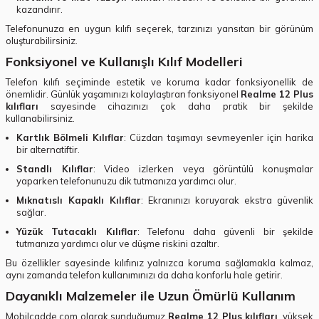
kazandırır.
Telefonunuza en uygun kılıfı seçerek, tarzınızı yansıtan bir görünüm
oluşturabilirsiniz.
Fonksiyonel ve Kullanışlı Kılıf Modelleri
Telefon kılıfı seçiminde estetik ve koruma kadar fonksiyonellik de
önemlidir. Günlük yaşamınızı kolaylaştıran fonksiyonel
Realme 12 Plus
kılıfları
sayesinde cihazınızı çok daha pratik bir şekilde
kullanabilirsiniz.
Kartlık Bölmeli Kılıflar
: Cüzdan taşımayı sevmeyenler için harika
bir alternatiftir.
Standlı Kılıflar
: Video izlerken veya görüntülü konuşmalar
yaparken telefonunuzu dik tutmanıza yardımcı olur.
Mıknatıslı Kapaklı Kılıflar
: Ekranınızı koruyarak ekstra güvenlik
sağlar.
Yüzük Tutacaklı Kılıflar
: Telefonu daha güvenli bir şekilde
tutmanıza yardımcı olur ve düşme riskini azaltır.
Bu özellikler sayesinde kılıfınız yalnızca koruma sağlamakla kalmaz,
aynı zamanda telefon kullanımınızı da daha konforlu hale getirir.
Dayanıklı Malzemeler ile Uzun Ömürlü Kullanım
Mobilcadde.com olarak sunduğumuz
Realme 12 Plus kılıfları
, yüksek