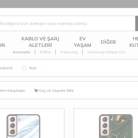
KABLO VE ŞARJ
EV
H
DIĞER
RI
ALETLERI
YAŞAM
KU
Anasayfa
Kılıflar
Samsung
Samsung Galaxy S21
ndirimli
Yeni
eri Karşılaştır
Seç ve Sepete Ekle