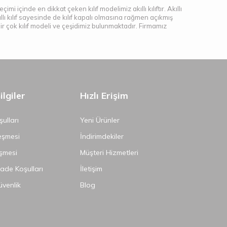
çimi içinde en dikkat çeken kılıf modelimiz akıllı kılıftır. Akıllı
lı kılıf sayesinde de kılıf kapalı olmasına rağmen açıkmış
r çok kılıf modeli ve çeşidimiz bulunmaktadır. Firmamız
lgiler
Hızlı Erişim
ulları
Yeni Ürünler
eşmesi
İndirimdekiler
şmesi
Müşteri Hizmetleri
İade Koşulları
İletişim
Güvenlik
Blog