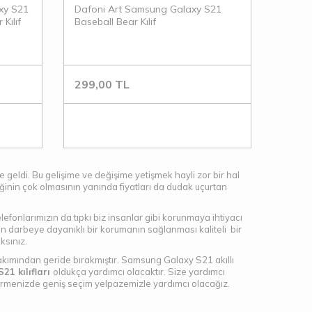
xy S21
Dafoni Art Samsung Galaxy S21
Kılıf
Baseball Bear Kılıf
299,00
TL
e geldi. Bu gelişime ve değişime yetişmek hayli zor bir hal
lliğinin çok olmasının yanında fiyatları da dudak uçurtan
elefonlarımızın da tıpkı biz insanlar gibi korunmaya ihtiyacı
in darbeye dayanıklı bir korumanın sağlanması kaliteli bir
aksınız.
bakımından geride bırakmıştır. Samsung Galaxy S21 akıllı
21 kılıfları
oldukça yardımcı olacaktır. Size yardımcı
rar vermenizde geniş seçim yelpazemizle yardımcı olacağız.