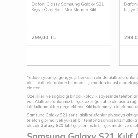
Dafoni Glossy Samsung Galaxy S21
Dafoni
Kişiye Özel Simli Mor Mermer Kılıf
Kişiye
Kılıf
299,00
TL
299,0
Yediden yetmişe genç yaşlı herkesin elinde akıllı telefonlar 
aldı. akıllı telefonların bir modeli çıkmadan bir üst modeli p
cinsten.
Özellikleri ve sağladığı bir çok kolaylık sayesinde telefonlar 
var. Akıllı telefonlarımız bir çok özelliğe sahip olmasına 
kılıf kullanmaktan geçmektedir. Kılıf kullanımıyla telefonun
Samsung Galaxy S21 serisi akıllı telefonlar piyasaya çıktığ
telefon gibi maliyeti yüksek bir telefona sahipseniz mutla
olacak
Galaxy S21 kılıf
çeşitlerimizle bir çok model ve özel
Samsung Galaxy S21 Kılıf Ç