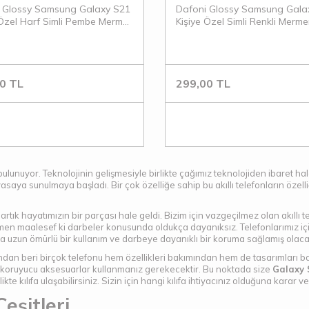
 Glossy Samsung Galaxy S21
Dafoni Glossy Samsung Gala
 Özel Harf Simli Pembe Mermer
Kişiye Özel Simli Renkli Mermer 
0
TL
299,00
TL
bulunuyor. Teknolojinin gelişmesiyle birlikte çağımız teknolojiden ibaret hal
iyasaya sunulmaya başladı. Bir çok özelliğe sahip bu akıllı telefonların öze
artık hayatımızın bir parçası hale geldi. Bizim için vazgeçilmez olan akıllı t
rağmen maalesef ki darbeler konusunda oldukça dayanıksız. Telefonlarımız iç
uza uzun ömürlü bir kullanım ve darbeye dayanıklı bir koruma sağlamış olac
ından beri birçok telefonu hem özellikleri bakımından hem de tasarımları 
ka koruyucu aksesuarlar kullanmanız gerekecektir. Bu noktada size
Galaxy S
likte kılıfa ulaşabilirsiniz. Sizin için hangi kılıfa ihtiyacınız olduğuna ka
eşitleri