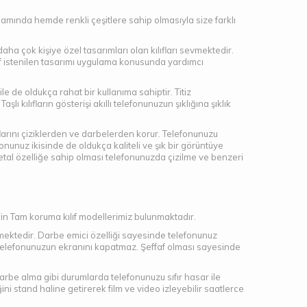
nlamında hemde renkli çeşitlere sahip olmasıyla size farklı
daha çok kişiye özel tasarımları olan kılıfları sevmektedir.
kılıf istenilen tasarımı uygulama konusunda yardımcı
ile de oldukça rahat bir kullanıma sahiptir. Titiz
şlı kılıfların gösterişi akıllı telefonunuzun şıklığına şıklık
larını çiziklerden ve darbelerden korur. Telefonunuzu
fonunuz ikisinde de oldukça kaliteli ve şık bir görüntüye
etal özelliğe sahip olması telefonunuzda çizilme ve benzeri
için Tam koruma kılıf modellerimiz bulunmaktadır.
ektedir. Darbe emici özelliği sayesinde telefonunuz
 ve telefonunuzun ekranını kapatmaz. Şeffaf olması sayesinde
darbe alma gibi durumlarda telefonunuzu sıfır hasar ile
ni stand haline getirerek film ve video izleyebilir saatlerce