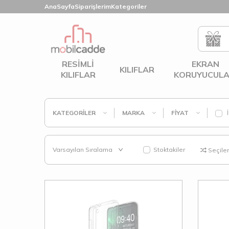
AnaSayfa
Siparişlerim
Kategoriler
RESIMLI
EKRAN
KILIFLAR
KILIFLAR
KORUYUCULA
KATEGORILER
MARKA
FIYAT
İ
Stoktakiler
Seçilenl