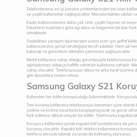
Telefonlarımızı en iyi koruma yöntemlerinden biri olan kılıfl
ve çeşitli kullanımlar sağlayacaktır. Monotonluktan sıkılan ve d
Kadın kullanıcılarımız daha çok simli, çeşitli hayvan ve meyve
Erkeklerin kadınlara göre ilgi alanı ve beğenme tarzları farkl
olmaktadır.
Sadelikten yanayım diyenlerden iseniz sizin için şeffaf kılıfla
kullanıcılarımız gönül rahatlığıyla tercih edebilir. Hem şık hem 
katacak ve görenlerin dikkatini çekmesini sağlayacaktır.
Metal kılıflarımız sahip olduğu görüntüsüyle telefonunuzu k
ağırlaştırmaz oldukça hafiftir rahat bir kullanıma sahiptir. M
sahip olacaktır. Telefonunuzun dikey ve arka taraf üzerine 
gibi durumlara neden olmaz.
Samsung Galaxy S21 Koruy
Kullanılan her kılıfın koruyuculuğu bulunmaktadır. Koruyucul
Tam koruma kılıflarımız telefonunuzu tamamen içine alarak 
çizilme ve kırılma sorunlarla karşılaşmayacak ve gönül rahatl
fark edilmesi dikkat isteyen bir kılıftır. Telefonumu kapata
Koruyucu kılıflarımız içinde kapaklı kılıf modellerimiz de ye
korumuş olacaktır. Kapaklı kılıf, telefon kullanımınız konusu
telefonu elinizde tutmak zorunda da kalmamış olursunuz.