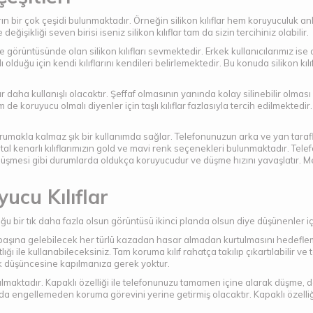
arın bir çok çeşidi bulunmaktadır. Örneğin silikon kılıflar hem koruyuculuk a
eğişikliği seven birisi iseniz silikon kılıflar tam da sizin tercihiniz olabilir.
 görüntüsünde olan silikon kılıfları sevmektedir. Erkek kullanıcılarımız ise 
ı olduğu için kendi kılıflarını kendileri belirlemektedir. Bu konuda silikon 
r daha kullanışlı olacaktır. Şeffaf olmasının yanında kolay silinebilir olması 
de koruyucu olmalı diyenler için taşlı kılıflar fazlasıyla tercih edilmektedir. Ta
orumakla kalmaz şık bir kullanımda sağlar. Telefonunuzun arka ve yan taraf
etal kenarlı kılıflarımızın gold ve mavi renk seçenekleri bulunmaktadır. Tele
düşmesi gibi durumlarda oldukça koruyucudur ve düşme hızını yavaşlatır. M
ucu Kılıflar
uğu bir tık daha fazla olsun görüntüsü ikinci planda olsun diye düşünenler 
başına gelebilecek her türlü kazadan hasar almadan kurtulmasını hedeflem
ığı ile kullanabileceksiniz. Tam koruma kılıf rahatça takılıp çıkartılabilir
cak düşüncesine kapılmanıza gerek yoktur.
r almaktadır. Kapaklı özelliği ile telefonunuzu tamamen içine alarak düşme, 
nda engellemeden koruma görevini yerine getirmiş olacaktır. Kapaklı özelliği