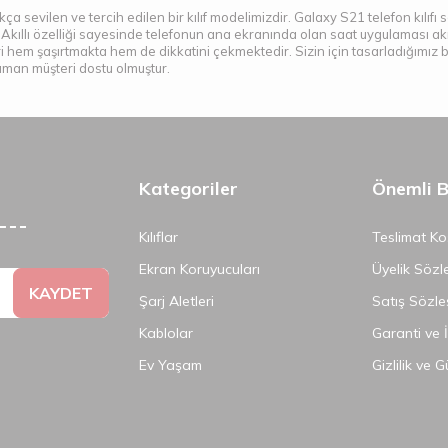
ukça sevilen ve tercih edilen bir kılıf modelimizdir. Galaxy S21 telefon kılıfı se
 Akıllı özelliği sayesinde telefonun ana ekranında olan saat uygulaması akıl
hem şaşırtmakta hem de dikkatini çekmektedir. Sizin için tasarladığımız bi
zaman müşteri dostu olmuştur.
Kategoriler
Önemli Bi
Kılıflar
Teslimat Koş
Ekran Koruyucuları
Üyelik Sözl
KAYDET
Şarj Aletleri
Satış Sözle
Kablolar
Garanti ve 
Ev Yaşam
Gizlilik ve 