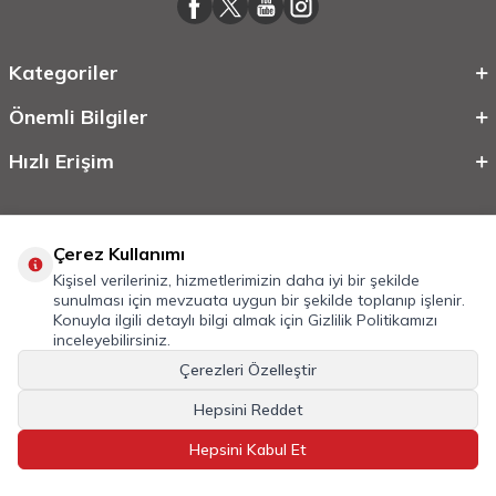
Kategoriler
Önemli Bilgiler
Hızlı Erişim
Çerez Kullanımı
Kişisel verileriniz, hizmetlerimizin daha iyi bir şekilde
sunulması için mevzuata uygun bir şekilde toplanıp işlenir.
Konuyla ilgili detaylı bilgi almak için
Gizlilik Politikamızı
inceleyebilirsiniz.
©
2026
Tüm Hakkı Saklıdır.
Mobilcadde.com
Çerezleri Özelleştir
T
-Soft
E-Ticaret
Sistemleriyle Hazırlanmıştır.
Hepsini Reddet
Hepsini Kabul Et