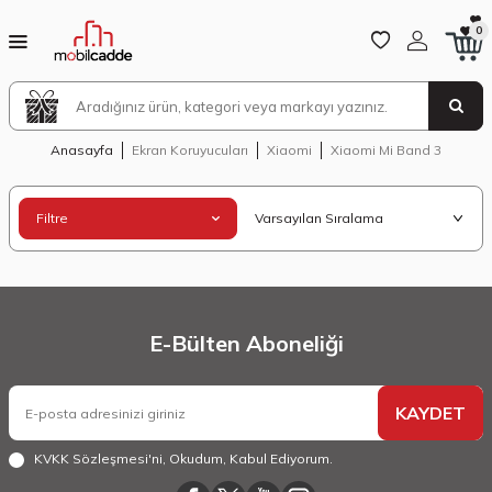
0
Anasayfa
Ekran Koruyucuları
Xiaomi
Xiaomi Mi Band 3
Filtre
E-Bülten Aboneliği
KAYDET
KVKK Sözleşmesi'ni
, Okudum, Kabul Ediyorum.