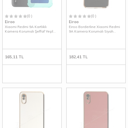
(0 )
(0 )
Eiroo
Eiroo
Xiaomi Redmi 9A Kartlıklı
Eiroo Borderline Xiaomi Redmi
Kamera Korumalı Şeffaf Yeşil
9A Kamera Korumalı Siyah
Rubber Kılıf
Silikon Kılıf
165,11
TL
182,41
TL