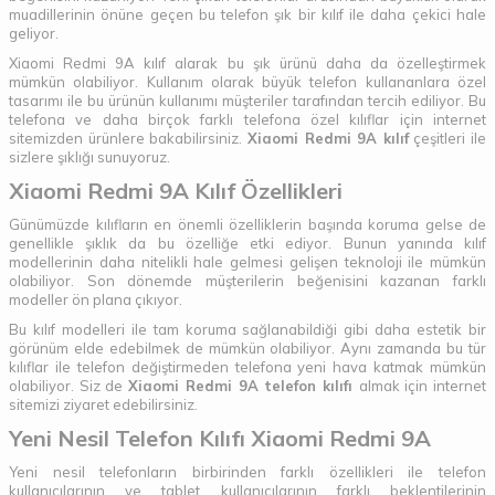
muadillerinin önüne geçen bu telefon şık bir kılıf ile daha çekici hale
geliyor.
Xiaomi Redmi 9A kılıf alarak bu şık ürünü daha da özelleştirmek
mümkün olabiliyor. Kullanım olarak büyük telefon kullananlara özel
tasarımı ile bu ürünün kullanımı müşteriler tarafından tercih ediliyor. Bu
telefona ve daha birçok farklı telefona özel kılıflar için internet
sitemizden ürünlere bakabilirsiniz.
Xiaomi Redmi 9A kılıf
çeşitleri ile
sizlere şıklığı sunuyoruz.
Xiaomi Redmi 9A Kılıf Özellikleri
Günümüzde kılıfların en önemli özelliklerin başında koruma gelse de
genellikle şıklık da bu özelliğe etki ediyor. Bunun yanında kılıf
modellerinin daha nitelikli hale gelmesi gelişen teknoloji ile mümkün
olabiliyor. Son dönemde müşterilerin beğenisini kazanan farklı
modeller ön plana çıkıyor.
Bu kılıf modelleri ile tam koruma sağlanabildiği gibi daha estetik bir
görünüm elde edebilmek de mümkün olabiliyor. Aynı zamanda bu tür
kılıflar ile telefon değiştirmeden telefona yeni hava katmak mümkün
olabiliyor. Siz de
Xiaomi Redmi 9A telefon kılıfı
almak için internet
sitemizi ziyaret edebilirsiniz.
Yeni Nesil Telefon Kılıfı Xiaomi Redmi 9A
Yeni nesil telefonların birbirinden farklı özellikleri ile telefon
kullanıcılarının ve tablet kullanıcılarının farklı beklentilerinin