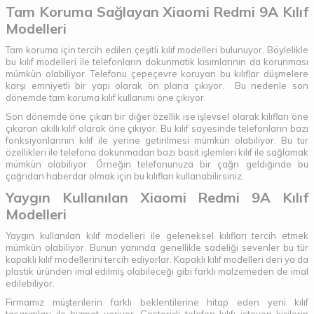
Tam Koruma Sağlayan Xiaomi Redmi 9A Kılıf
Modelleri
Tam koruma için tercih edilen çeşitli kılıf modelleri bulunuyor. Böylelikle
bu kılıf modelleri ile telefonların dokunmatik kısımlarının da korunması
mümkün olabiliyor. Telefonu çepeçevre koruyan bu kılıflar düşmelere
karşı emniyetli bir yapı olarak ön plana çıkıyor. Bu nedenle son
dönemde tam koruma kılıf kullanımı öne çıkıyor.
Son dönemde öne çıkan bir diğer özellik ise işlevsel olarak kılıfları öne
çıkaran akıllı kılıf olarak öne çıkıyor. Bu kılıf sayesinde telefonların bazı
fonksiyonlarının kılıf ile yerine getirilmesi mümkün olabiliyor. Bu tür
özellikleri ile telefona dokunmadan bazı basit işlemleri kılıf ile sağlamak
mümkün olabiliyor. Örneğin telefonunuza bir çağrı geldiğinde bu
çağrıdan haberdar olmak için bu kılıfları kullanabilirsiniz.
Yaygın Kullanılan Xiaomi Redmi 9A Kılıf
Modelleri
Yaygın kullanılan kılıf modelleri ile geleneksel kılıfları tercih etmek
mümkün olabiliyor. Bunun yanında genellikle sadeliği sevenler bu tür
kapaklı kılıf modellerini tercih ediyorlar. Kapaklı kılıf modelleri deri ya da
plastik üründen imal edilmiş olabileceği gibi farklı malzemeden de imal
edilebiliyor.
Firmamız müşterilerin farklı beklentilerine hitap eden yeni kılıf