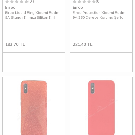
(0 )
(0 )
Eiroo
Eiroo
Eiroo Liquid Ring Xiaomi Redmi
Eiroo Protection Xiaomi Redmi
9A Standlı Kırmızı Silikon Kılıf
9A 360 Derece Koruma Şeffaf
Silikon Kılıf
183,70
TL
221,40
TL