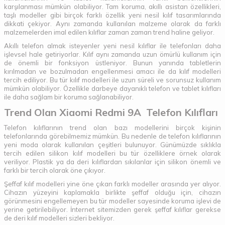
karşılanması mümkün olabiliyor. Tam koruma, akıllı asistan özellikleri,
taşlı modeller gibi birçok farklı özellik yeni nesil kılıf tasarımlarında
dikkati çekiyor. Aynı zamanda kullanılan malzeme olarak da farklı
malzemelerden imal edilen kılıflar zaman zaman trend haline geliyor.
Akıllı telefon almak isteyenler yeni nesil kılıflar ile telefonları daha
işlevsel hale getiriyorlar. Kılıf aynı zamanda uzun ömürlü kullanım için
de önemli bir fonksiyon üstleniyor. Bunun yanında tabletlerin
kırılmadan ve bozulmadan engellenmesi amacı ile da kılıf modelleri
tercih ediliyor. Bu tür kılıf modelleri ile uzun süreli ve sorunsuz kullanım
mümkün olabiliyor. Özellikle darbeye dayanıklı telefon ve tablet kılıfları
ile daha sağlam bir koruma sağlanabiliyor.
Trend Olan Xiaomi Redmi 9A Telefon Kılıfları
Telefon kılıflarının trend olan bazı modellerini birçok kişinin
telefonlarında görebilmemiz mümkün. Bu nedenle de telefon kılıflarının
yeni moda olarak kullanılan çeşitleri bulunuyor. Günümüzde sıklıkla
tercih edilen silikon kılıf modelleri bu tür özelliklere örnek olarak
veriliyor. Plastik ya da deri kılıflardan sıkılanlar için silikon önemli ve
farklı bir tercih olarak öne çıkıyor.
Şeffaf kılıf modelleri yine öne çıkan farklı modeller arasında yer alıyor.
Cihazın yüzeyini kaplamakla birlikte şeffaf olduğu için, cihazın
görünmesini engellemeyen bu tür modeller sayesinde koruma işlevi de
yerine getirilebiliyor. İnternet sitemizden gerek şeffaf kılıflar gerekse
de deri kılıf modelleri sizleri bekliyor.