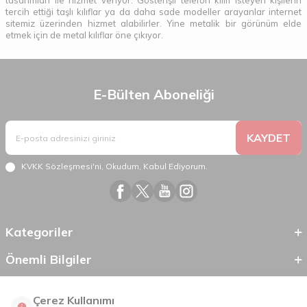
tasarımları ile hizmet veriyor. Gösterişli telefon kılıfı isteyen kişilerin
tercih ettiği taşlı kılıflar ya da daha sade modeller arayanlar internet
sitemiz üzerinden hizmet alabilirler. Yine metalik bir görünüm elde
etmek için de metal kılıflar öne çıkıyor.
E-Bülten Aboneliği
KAYDET
KVKK Sözleşmesi'ni
, Okudum, Kabul Ediyorum.
Kategoriler
Önemli Bilgiler
Hızlı Erişim
Çerez Kullanımı