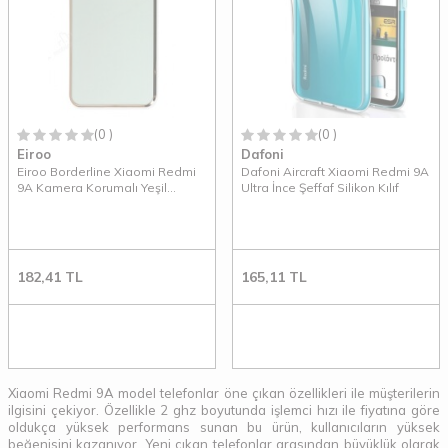
(0 )
(0 )
Eiroo
Dafoni
Eiroo Borderline Xiaomi Redmi
Dafoni Aircraft Xiaomi Redmi 9A
9A Kamera Korumalı Yeşil
Ultra İnce Şeffaf Silikon Kılıf
Silikon Kılıf
182,41
TL
165,11
TL
Xiaomi Redmi 9A model telefonlar öne çıkan özellikleri ile müşterilerin
ilgisini çekiyor. Özellikle 2 ghz boyutunda işlemci hızı ile fiyatına göre
oldukça yüksek performans sunan bu ürün, kullanıcıların yüksek
beğenisini kazanıyor. Yeni çıkan telefonlar arasından büyüklük olarak