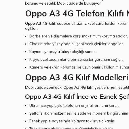
koruma ve estetik Mobilcadde’de buluşuyor.
Oppo A3 4G Telefon Kılıfı 
Oppo A3 4G kılıf
, sadece cihazı fiziksel zararlardan koruma
açıklar:
Darbelere ve düşmelere karşı maksimum koruma sağlar.
Cihazın arka yüzeyinde oluşabilecek çizikleri engeller.
Kaymaz yapısıyla tutuş kolaylığı sunar.
Kişiye özel tasarımlarla benzersiz bir görünüm sağlar.
Kamera ve ekran koruması ile uzun ömürlü kullanım sunar
Oppo A3 4G Kılıf Modelleri
Mobilcadde.com’daki
Oppo A3 4G kılıf
çeşitleri, hem esteti
Oppo A3 4G Kılıf İnce ve Esnek Şef
Ultra ince yapısıyla telefonun orijinal formunu korur.
Şeffaf silikon malzemesi ile sade ve modern bir görünüm
Esnek yapısı sayesinde kolayca takılır ve çıkarılır.
Toz ve parmak izi tutmayan yüzeyiyle temiz kalır.