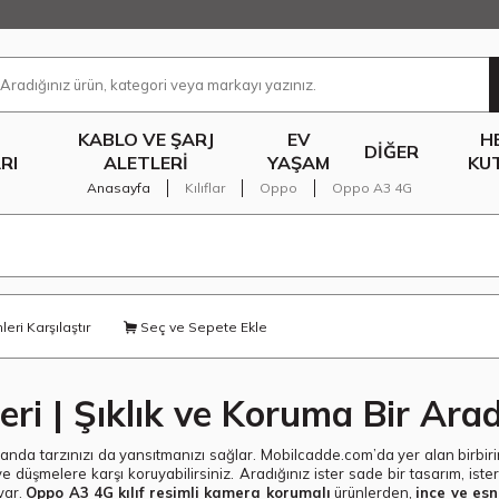
KABLO VE ŞARJ
EV
H
DIĞER
RI
ALETLERI
YAŞAM
KU
Anasayfa
Kılıflar
Oppo
Oppo A3 4G
eri Karşılaştır
Seç ve Sepete Ekle
eri | Şıklık ve Koruma Bir Ara
anda tarzınızı da yansıtmanızı sağlar. Mobilcadde.com’da yer alan birbirin
 düşmelere karşı koruyabilirsiniz. Aradığınız ister sade bir tasarım, iste
var.
Oppo A3 4G kılıf resimli kamera korumalı
ürünlerden,
ince ve esne