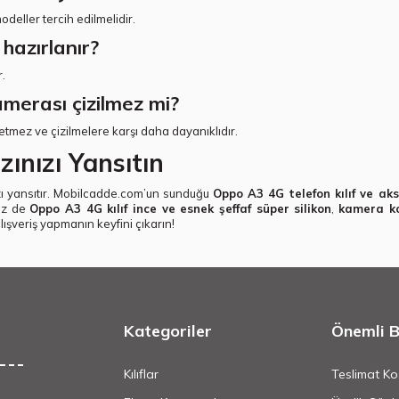
deller tercih edilmelidir.
 hazırlanır?
r.
amerası çizilmez mi?
etmez ve çizilmelere karşı daha dayanıklıdır.
zınızı Yansıtın
zı yansıtır. Mobilcadde.com’un sunduğu
Oppo A3 4G telefon kılıf ve aks
siz de
Oppo A3 4G kılıf ince ve esnek şeffaf süper silikon
,
kamera kor
lışveriş yapmanın keyfini çıkarın!
Kategoriler
Önemli Bi
Kılıflar
Teslimat Koş