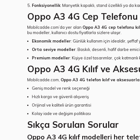
Fonksiyonellik
: Manyetik kapaklı, stand özellikli ya da ka
Oppo A3 4G Cep Telefonu Kıl
Mobilcadde.com’da yer alan
Oppo A3 4G cep telefonu kılı
bu modeller, kullanıcı dostu fiyatlarla sizlere ulaşır.
Ekonomik modeller
: Günlük kullanım için idealdir, şeffa
Orta seviye modeller
: Baskılı, desenli, hafif darbe emici k
Premium modeller
: Kişiye özel tasarımlar, çok katmanlı
Oppo A3 4G Kılıf ve Aksesu
Mobilcadde.com,
Oppo A3 4G telefon kılıf ve aksesuarla
Geniş model ve renk seçeneği
Hızlı kargo ve güvenli alışveriş
Orijinal ve kaliteli ürün garantisi
Kolay iade ve değişim politikası
Sıkça Sorulan Sorular
Oppo A3 4G kılıf modelleri her tel