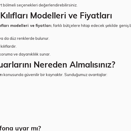
rt bölmeli seçenekleri değerlendirebilirsiniz.
ıfları Modelleri ve Fiyatları
fları modelleri ve fiyatları
, farklı bütçelere hitap edecek şekilde geniş 
f ya da düz renklerde bulunur.
ılıflardır.
 koruma ve dayanıklılık sunar.
arlarını Nereden Almalısınız?
rı
konusunda güvenilir bir kaynaktır. Sunduğumuz avantajlar:
efona uyar mı?