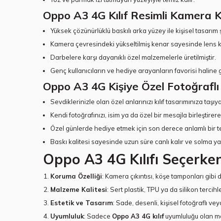
Oppo A3 4G Kılıf Resimli Kamera 
Yüksek çözünürlüklü baskılı arka yüzey ile kişisel tasarım ş
Kamera çevresindeki yükseltilmiş kenar sayesinde lens 
Darbelere karşı dayanıklı özel malzemelerle üretilmiştir.
Genç kullanıcıların ve hediye arayanların favorisi haline g
Oppo A3 4G Kişiye Özel Fotoğraflı T
Sevdiklerinizle olan özel anlarınızı kılıf tasarımınıza taşıya
Kendi fotoğrafınızı, isim ya da özel bir mesajla birleştirerek k
Özel günlerde hediye etmek için son derece anlamlı bir te
Baskı kalitesi sayesinde uzun süre canlı kalır ve solma 
Oppo A3 4G Kılıfı Seçerken
Koruma Özelliği
: Kamera çıkıntısı, köşe tamponları gibi 
Malzeme Kalitesi
: Sert plastik, TPU ya da silikon tercihl
Estetik ve Tasarım
: Sade, desenli, kişisel fotoğraflı v
Uyumluluk
: Sadece
Oppo A3 4G kılıf
uyumluluğu olan mod