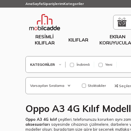
AnaSayfa
Siparişlerim
Kategoriler
RESIMLI
EKRAN
KILIFLAR
KILIFLAR
KORUYUCULA
KATEGORILER
İndirimli
Yeni
Stoktakiler
Seçilenl
Oppo A3 4G Kılıf Modell
Oppo A3 4G kılıf
çeşitleri, telefonunuzu korurken aynı zam
aksesuarları
sayesinde cihazınızı çizilmelere, darbelere ve
modeller olsun; burada tam size göre bir seçenek mutlaka 