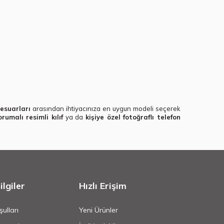
esuarları
arasından ihtiyacınıza en uygun modeli seçerek
umalı resimli kılıf
ya da
kişiye özel fotoğraflı telefon
lgiler
Hızlı Erişim
ulları
Yeni Ürünler