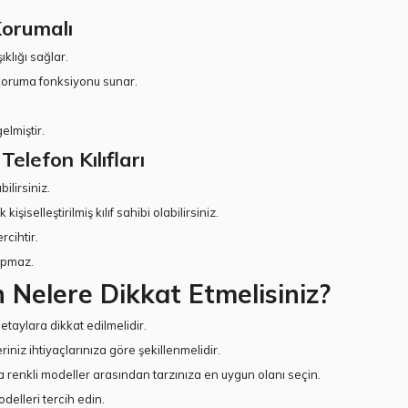
Korumalı
ıklığı sağlar.
koruma fonksiyonu sunar.
elmiştir.
elefon Kılıfları
bilirsiniz.
işiselleştirilmiş kılıf sahibi olabilirsiniz.
rcihtir.
yapmaz.
 Nelere Dikkat Etmelisiniz?
detaylara dikkat edilmelidir.
eriniz ihtiyaçlarınıza göre şekillenmelidir.
eya renkli modeller arasından tarzınıza en uygun olanı seçin.
elleri tercih edin.