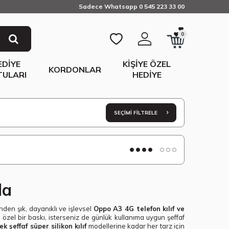
Sadece Whatsapp 0 545 223 33 00
0
EDIYE
KIŞIYE ÖZEL
KORDONLAR
TULARI
HEDIYE
SEÇIMI FILTRELE
da
den şık, dayanıklı ve işlevsel
Oppo A3 4G telefon kılıf ve
r özel bir baskı, isterseniz de günlük kullanıma uygun şeffaf
k şeffaf süper silikon kılıf
modellerine kadar her tarz için