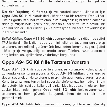
Şeffaf ve sade tasarımları ile telefonunuzu özgün bir şekilde
koruyabilirsiniz.
Deriden Yapılmış Kılıflar:
Şıklığı ve zarafeti seven kullanıcılar için
Oppo A94 5G kılıfı
olarak deri kılıflar harika bir tercihtir. Deri kılıflar,
lüks bir görünüm sunar ve telefonunuzun dayanıklılığını artırır. Zamanla
daha yumuşak hale gelen deri, cihazınızı sarar ve uzun ömürlü bir
koruma sağlar. Deri kılıflar, şık ve profesyonel bir tarz arayanlar için
ideal bir seçimdir.
Şeffaf Kılıflar:
Oppo A94 5G kılıfı
seçeneklerinden bir diğeri de şeffaf
TPU kılıflardır. Bu kılıflar, sade ve minimalist bir tasarıma sahip olup
telefonunuzun orijinal görünümünü bozmadan koruma sağlar. Şeffaf
kılıflar, şıklığı ve güvenliği bir arada sunar. Telefonunuzun tasarımını
sergilerken, onu çizilmelere ve darbeye karşı korur.
Oppo A94 5G Kılıfı ile Tarzınızı Yansıtın
Oppo A94 5G kılıfı
sadece telefonunuzu korumakla kalmaz, aynı
zamanda kişisel tarzınızı yansıtır.
Oppo A94 5G kılıfları
, farklı renk ve
desen seçenekleriyle telefonunuzu şık hale getirmenize yardımcı olur.
Kendi tarzınızı yansıtan bir kılıf seçerek, telefonunuzu hem güvenli hem
de estetik bir şekilde kullanabilirsiniz. Mobilcadde.com olarak, her
zevke hitap eden geniş
Oppo A94 5G kılıfı
koleksiyonumuzla,
telefonunuzu hem güvenle koruyarak hem de şık bir hale
getirebilirsiniz.
Oppo A94 5G kılıfı
, telefonunuzu darbelere, çiziklere ve diğer dış