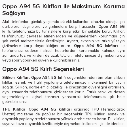
Oppo A94 5G Kılıfları ile Maksimum Koruma
Sağlayın
Akıllı telefonlar, günlük yaşamda sürekli kullanılan cihazlar olduğu için
darbelere, düşmelere ve çizilmelere karşı hassastır.
Oppo A94 5G
kılıfı
, telefonunuzu bu tür risklere karşı etkili bir şekilde korur. Kılıflar,
telefonunuzu çevresel etmenlerden ve düşmelerden korunması için
şok emici malzemelerle üretilmiştir. Ayrıca, ekranın ve arka yüzeyin
çizilmelere karşı dayanıklılığını artırır.
Oppo A94 5G kılıfları
ile
telefonunuz sadece fiziksel hasarlardan korunmakla kalmaz, aynı
zamanda toz ve kirden de uzak tutulur. Telefonunuzu dış mekanlarda
veya spor yaparken güvenle kullanabilirsiniz.
Oppo A94 5G Kılıfı Seçenekleri
Silikon Kılıflar:
Oppo A94 5G kılıfı
seçeneklerinden biri olan silikon
kılıflar, esnek ve hafif yapılarıyla telefonunuza mükemmel bir uyum
sağlar. Silikon, darbe emici özelliği ile cihazınızın güvenliğini artırırken,
aynı zamanda telefonunuzu çiziklerden korur. Farklı renk ve desen
seçenekleriyle, kişisel tarzınızı yansıtarak telefonunuzu şık hale
getirebilirsiniz.
TPU Kılıflar:
Oppo A94 5G kılıfları
arasında TPU (Termoplastik
Üretan) malzeme de popüler bir seçenektir. TPU kılıflar, esnek ve
dayanıklı yapılarıyla telefonunuzu yüksek darbelerden korur. Bu kılıflar,
suya ve toza dayanıklı özellikleriyle dış mekan kullanımı için de idealdir.