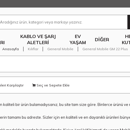
KABLO VE ŞARJ
EV
H
DIĞER
RI
ALETLERI
YAŞAM
KU
Anasayfa
Kılıflar
General Mobile
General Mobile GM 22 Plus
eri Karşılaştır
Seç ve Sepete Ekle
en kaliteli bir ürün bulamadıysanız, bu site tam size göre. Binlerce ürünü 
lerin tamamı bu adreste. Sizler için en kaliteli ve en dayanıklı ürünleri b