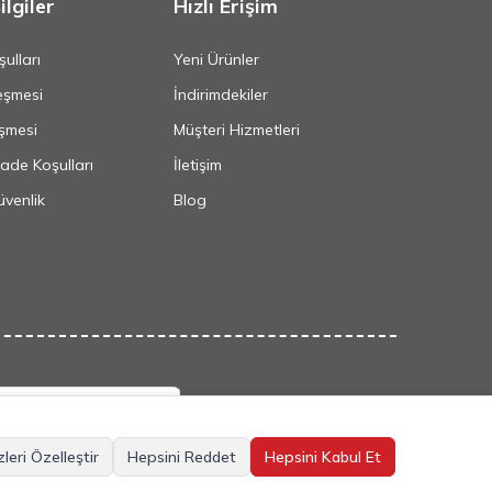
lgiler
Hızlı Erişim
ulları
Yeni Ürünler
eşmesi
İndirimdekiler
şmesi
Müşteri Hizmetleri
İade Koşulları
İletişim
Güvenlik
Blog
leri Özelleştir
Hepsini Reddet
Hepsini Kabul Et