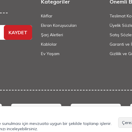
Kategoriler
Önemli Bi
Kılıflar
Teslimat Koş
Ekran Koruyucuları
Üyelik Sözl
KAYDET
Şarj Aletleri
Satış Sözle
Kablolar
Garanti ve 
Ev Yaşam
Gizlilik ve 
©
2026
Tüm Hakkı Saklıdır.
Mobilcadde.com
Çerez
lde sunulması için mevzuata uygun bir şekilde toplanıp işlenir.
mızı
inceleyebilirsiniz.