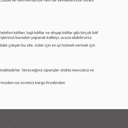
bilCadde ile hem kendinize hem de sevdiklerinize harika
fon kılıfları, taşlı kılıflar ve ahşap kılıflar gibi birçok kılıf
işlerinizi buradan yaparak kaliteyi, ucuza alabilirsiniz.
ı çalışan bu site, sizler için en iyi hizmeti vermek için
nmaktadırlar. Vereceğiniz siparişler stokta mevcutsa ve
rinizden ise ücretsiz kargo fırsatından