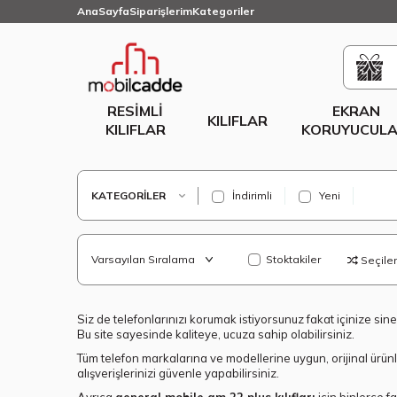
AnaSayfa
Siparişlerim
Kategoriler
RESIMLI
EKRAN
KILIFLAR
KILIFLAR
KORUYUCULA
KATEGORILER
İndirimli
Yeni
Stoktakiler
Seçilenl
Siz de telefonlarınızı korumak istiyorsunuz fakat içinize sin
Bu site sayesinde kaliteye, ucuza sahip olabilirsiniz.
Tüm telefon markalarına ve modellerine uygun, orijinal ürün
alışverişlerinizi güvenle yapabilirsiniz.