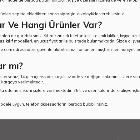
arklı modelde burada bulunmaktadır. Kişiye özel kılıf hizmeti de veren Mo
nleri sepete ekledikten sonra siparişinizi kolaylıkla verebilirsiniz.
ar Ve Hangi Ürünler Var?
e görebilirsiniz. Sitede zincirli telefon kılıfı, resimli kılıflar, kişiye özel tele
s kılıf
modelleri, en ucuz fiyatlar ile bu sitede bulunmaktadır. Sizde alışver
dde.com adresinden, güvenle alabilirsiniz. Tamamen müşteri memnuniyeti odakl
ar mı?
isterseniz, 14 gün içerisinde, koşulsuz iade ve değişim imkanını sizlere su
n kargoya verilmektedir.
a ödeme imkanı sizlere verilmektedir. 75 tl ve üzeri tutarında ki alışverişle
dele uygun, telefon aksesuarlarını burada bulabilirsiniz.