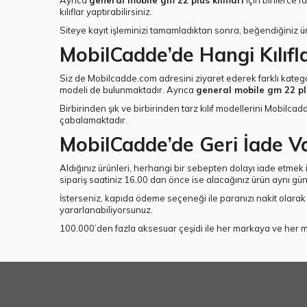
Ayrıca
general mobile gm 22 plus kılıfları
için binlerce f
kılıflar yaptırabilirsiniz.
Siteye kayıt işleminizi tamamladıktan sonra, beğendiğiniz ürü
MobilCadde’de Hangi Kılıfl
Siz de Mobilcadde.com adresini ziyaret ederek farklı kategorileri d
modeli de bulunmaktadır. Ayrıca
general mobile gm 22 plu
Birbirinden şık ve birbirinden tarz kılıf modellerini Mobilca
çabalamaktadır.
MobilCadde’de Geri İade V
Aldığınız ürünleri, herhangi bir sebepten dolayı iade etmek 
sipariş saatiniz 16.00 dan önce ise alacağınız ürün aynı gü
İsterseniz, kapıda ödeme seçeneği ile paranızı nakit olarak t
yararlanabiliyorsunuz.
100.000’den fazla aksesuar çeşidi ile her markaya ve her mo