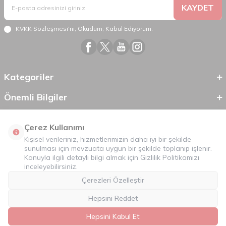
KAYDET
KVKK Sözleşmesi'ni
, Okudum, Kabul Ediyorum.
Kategoriler
Önemli Bilgiler
Hızlı Erişim
Çerez Kullanımı
Kişisel verileriniz, hizmetlerimizin daha iyi bir şekilde
sunulması için mevzuata uygun bir şekilde toplanıp işlenir.
Konuyla ilgili detaylı bilgi almak için
Gizlilik Politikamızı
inceleyebilirsiniz.
Çerezleri Özelleştir
Hepsini Reddet
©
2026
Tüm Hakkı Saklıdır.
Mobilcadde.com
Hepsini Kabul Et