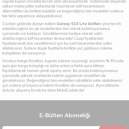
sayıda kişinin öncelikli tercihi olan aksesuarlardır. Sistemizde dayanıklı
silikon materyaller kullanılarak hazırlanan kılıf tasarımlarını
alternatifleri ile birlikte bulabilir ve beğendiğiniz tüm modelleri sadece
tek tıkla sepetinize ekleyebilirsiniz.
Cüzdan şeklinde dizayn edilen
Galaxy S10 Lite kılıfları
yine tercih
edebileceğiniz en şık modellerden biri olarak koleksiyonumuz
içerisinde sizi bekliyor. Sevdiklerinize hediye olarak satın
alabileceğiniz kılıf tasarımları da burada! Cazip fiyatlardan
faydalanarak tüm sevdikleriniz için bu özel tasarımlardan satın
alabilirsiniz. Sizlere düşük fiyatlarla birlikte yüz güldüren ödeme
kolaylıkları da sunuyoruz.
Ücretsiz kargo fırsatları, kapıda ödeme seçeneği, ürünlerin % 90’ında
aynı gün kargo kolaylığı ve daha onlarca farklı ayrıcalıktan
faydalanarak hemen şimdi sipariş verin. Bu arada koleksiyonumuz
içerisinde yüksek oranlarda indirim uygulanan modelleri de
görebilirsiniz. Beğendiğiniz tüm modelleri rahatlıkla satın alabilmeniz
için sizlere yıl boyunca indirim fırsatları da sunuyoruz. Ayrıcalıklarla
dolu bir alışveriş fırsatı he daim MobilCadde’de!
E-Bülten Aboneliği