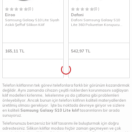
(0 )
(0 )
Eiroo
Dafoni
Samsung Galaxy S10 Lite Siyah
Dafoni Samsung Galaxy S10
Askılı Şeffaf Silikon Kılıf
Lite 360 Poliuretan Koruyucu
Film Kaplama
165,11
TL
542,97
TL
Telefon kılıflarının tek görevi telefonlara farklı bir görünüm kazandırmak
değildir. Aynı zamanda cihazın çeşitli risklerden korunmasını sağlayan
kılıf modelleri kirlenme, lekelenme ya da çatlama gibi problemleri
önleyebiliyor. Ancak bunun için telefon kılıfının kaliteli materyallerden
üretilmiş olması gerekiyor. İşte bu noktada devreye giriyor ve sizlere
en kaliteli
Samsung Galaxy S10 Lite kılıf
tasarımlarını bir arada
sunuyoruz.
Telefonunuzu benzersiz bir kılıf tasarımı ile buluşturmak için doğru
adrestesiniz. Silikon kılıflar modası hiçbir zaman geçmeyen ve çok