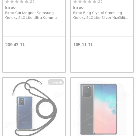
(0 )
(0 )
Eiroo
Eiroo
Eiroo Car Magnet Samsung
Eiroo Ring Crystal Samsung
Galaxy S10 Lite Ultra Koruma
Galaxy S10 Lite Silver Yüzüklü
Siyah Kılıf
Silikon Kılıf
209,43
TL
165,11
TL
Tükendi