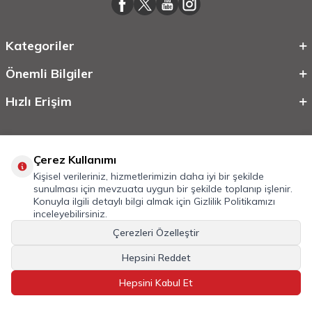
Kategoriler
Önemli Bilgiler
Hızlı Erişim
Çerez Kullanımı
Kişisel verileriniz, hizmetlerimizin daha iyi bir şekilde
sunulması için mevzuata uygun bir şekilde toplanıp işlenir.
Konuyla ilgili detaylı bilgi almak için
Gizlilik Politikamızı
inceleyebilirsiniz.
©
2026
Tüm Hakkı Saklıdır.
Mobilcadde.com
Çerezleri Özelleştir
T
-Soft
E-Ticaret
Sistemleriyle Hazırlanmıştır.
Hepsini Reddet
Hepsini Kabul Et