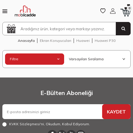
0
Anasayfa
Ekran Koruyucuları
Huawei
Huawei P30
Filtre
E-Bülten Aboneliği
KAYDET
KVKK Sözleşmesi'ni
, Okudum, Kabul Ediyorum.