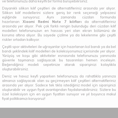
ve telefonunuzu daha keyifli bir forma bürüyebilirsiniz.
Dayanıklı silikon kılıf çeşitleri de alternatifleriniz arasında yer alıyor.
Silikon kılıf modellerini sizlere geniş bir renk seçeneği yelpazesi
eşliğinde sunuyoruz. Aynı zamanda cüzdan formunda
hazırlanan
Xiaomi Redmi Note 7 kılıfları
da alternatifleriniz
arasında yer alıyor. Pek çok farklı rengin bulunduğu deri cüzdan kılıf
modelleri telefonunuzun en hassas yeri olan ekran bölümünü de
koruma altına alıyor. Bu sayede çizilme ya da lekelenme gibi çeşitli
riskler ortadan kalkıyor.
Çeşitli spor aktiviteleri ile uğraşanlar için hazırlanan kol bandı ya da bel
bandı şeklindeki kılıf modelleri de koleksiyonumuz içerisinde yer alıyor.
Yürüyüş ve koşu gibi aktiviteler esnasında telefonunuzu yanınızda
güvenle taşımanızı sağlayacak bu tasarımları hemen inceleyin.
Beğendiğiniz modeli sepetinize atarak siparişinizi kolaylıkla
oluşturabilirsiniz.
Deniz ve havuz keyfi yaparken telefonunuzu da rahatlıkla yanınıza
almanızı sağlayacak olan su geçirmeyen kılıf çeşitleri alternatifleriniz
arasında yer alıyor. Sadece tek tıkla istediğiniz model için siparişinizi
oluşturabilir ve uygun fiyat avantajından faydalanabilirsiniz. Sizlere bu
özel koleksiyon için en uygun fiyatları sunuyor ve yıl boyunca makul
fiyat politikamızı koruyoruz!