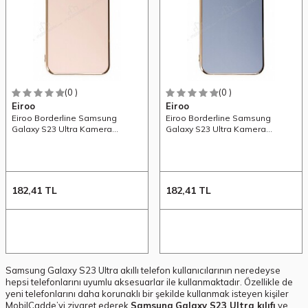
(0 )
(0 )
Eiroo
Eiroo
Eiroo Borderline Samsung
Eiroo Borderline Samsung
Galaxy S23 Ultra Kamera
Galaxy S23 Ultra Kamera
Korumalı Pembe Silikon Kılıf
Korumalı Mavi Silikon Kılıf
182,41
TL
182,41
TL
Samsung Galaxy S23 Ultra akıllı telefon kullanıcılarının neredeyse
hepsi telefonlarını uyumlu aksesuarlar ile kullanmaktadır. Özellikle de
yeni telefonlarını daha korunaklı bir şekilde kullanmak isteyen kişiler
MobilCadde’yi ziyaret ederek
Samsung
Galaxy S23 Ultra kılıfı
ve