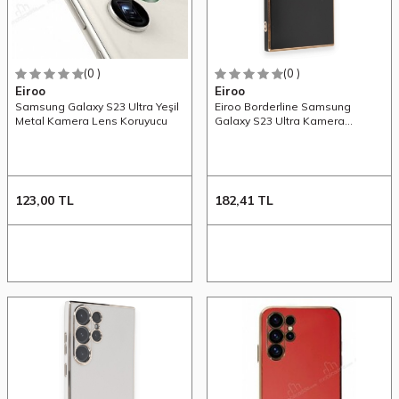
(0 )
(0 )
Eiroo
Eiroo
Samsung Galaxy S23 Ultra Yeşil
Eiroo Borderline Samsung
Metal Kamera Lens Koruyucu
Galaxy S23 Ultra Kamera
Korumalı Siyah Silikon Kılıf
123,00
TL
182,41
TL