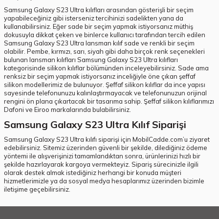
Samsung Galaxy S23 Ultra kılıfları arasından gösterişli bir seçim
yapabileceğiniz gibi isterseniz tercihinizi sadelikten yana da
kullanabilirsiniz. Eğer sade bir seçim yapmak istiyorsanız müthiş
dokusuyla dikkat çeken ve binlerce kullanıcı tarafından tercih edilen
Samsung Galaxy S23 Ultra lansman kılıf sade ve renkli bir seçim
olabilir. Pembe, kırmızı, sarı, siyah gibi daha birçok renk seçenekleri
bulunan lansman kılıfları Samsung Galaxy S23 Ultra kılıfları
kategorisinde silikon kılıflar bölümünden inceleyebilirsiniz. Sade ama
renksiz bir seçim yapmak istiyorsanız inceliğiyle öne çıkan şeffaf
silikon modellerimiz de bulunuyor. Şeffaf silikon kılıflar da ince yapısı
sayesinde telefonunuzu kalınlaştırmayacak ve telefonunuzun orijinal
rengini ön plana çıkartacak bir tasarıma sahip. Şeffaf silikon kılıflarımızı
Dafoni ve Eiroo markalarında bulabilirsiniz.
Samsung Galaxy S23 Ultra Kılıf Siparişi
Samsung Galaxy S23 Ultra kılıfı siparişi için MobilCadde.com’u ziyaret
edebilirsiniz. Sitemiz üzerinden güvenli bir şekilde, dilediğiniz ödeme
yöntemi ile alışverişinizi tamamlandıktan sonra, ürünlerinizi hızlı bir
şekilde hazırlayarak kargoya vermekteyiz. Sipariş sürecinizle ilgili
olarak destek almak istediğiniz herhangi bir konuda müşteri
hizmetlerimizle ya da sosyal medya hesaplarımız üzerinden bizimle
iletişime geçebilirsiniz.