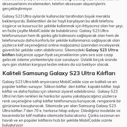
aksesuarlarını incelemeden, telefon aksesuarı alışverişlerini
gerçekleştirmiyor.
Galaxy S23 Ultra aylardır kullanıcılar tarafından büyük merakla
bekleniyordu. Beklentileri de bir hayli karşılayan bu akıllı telefonu
özgürce ve kusursuz bir şekilde kullanmak için ihtiyacınız olan her şeyi,
en fazla çeşitle MobilCadde’de bulabilirsiniz. Galaxy S23 Ultra
telefonunuzun hem ilk günkü gibi kalmasını sağlayacak olan hem de
telefonunuzu daha konforlu bir şekilde kullanmanızı sağlayacak olan
yüzlerce kılıf seçeneğimizi online mağazamız üzerinden inceleyerek,
güvenli bir şekilde satın alabilirsiniz. Sitemizdeki
Galaxy S23 Ultra
kılıfları
bütçenize uygun fiyat seçeneklerinin yanı sıra size cazip
gelecek ödeme yöntemleriyle size sunuluyor. Üstelik birçok üründe
aynı gün stoktan kargoya teslim imkanı da sizi bekliyor olacak.
Kaliteli Samsung Galaxy S23 Ultra Kılıfları
Galaxy S23 Ultra kılıfı arıyorsanız MobilCadde size en kaliteli ve en
popüler kılıfları sunuyor. Silikon kılıflar, deri kılıflar, kapaklı kılıflar, taşlı
kılıflar ve daha fazlası için sitemizi ziyaret edebilirsiniz. Galaxy S23
Ultra’nın tüm renkleri ile harika bir uyumu yakalayacağınız yüzlerce
renk seçeneğine sahip kılıflar telefonunuzu koruyacak, rengarenk bir
görünüme kavuşturacak. Sitemizde yer alan Samsung Galaxy S23
Ultra kılıfları 7’den 70’e, herkese hitap ediyor. Dilediğiniz modelde ve
tasarımda bir kılıf mutlaka sitemizde bulacaksınız. Çünkü sezonun en
havalı ve en popüler kılıflarını hızlı bir şekilde MobilCadde sizinle
buluşturuyor.