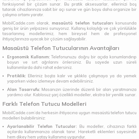
fonksiyonel bir çözüm sunar. Bu pratik aksesuarlar, ellerinizi boş
tutarak cihazlarınıza sabit bir açı sunar ve gün boyu daha organize bir
çalışma ortamı yaratır.
MobilCadde.com olarak,
masaüstü telefon tutucuları
konusunda
geniş bir ürün yelpazesi sunuyoruz. Kullanış kolaylığı ve çok yönlülükle
tasarlanmış modellerimiz, hem bireysel hem de profesyonel
ihtiyaçlarınıza uyacak bir çözüm sağlayabilir.
Masaüstü Telefon Tutucularının Avantajları
Ergonomik Kullanım:
Telefonunuzu doğru bir açıda konumlandırıp
boyun ve sırt ağrılarını önlersiniz. Bu sayede uzun süreli
kullanımlarda dahi rahat edersiniz.
Pratiklik:
Elleriniz boşta kalır ve şıklıkla çalışmaya ya da yemek
yaparken video izlemeye devam edebilirsiniz.
Alan Tasarrufu:
Masanızın üzerinde düzenli bir alan yaratmanıza
yardımcı olur. Kablosuz şarj özellikli modeller, ekstra bir yenilik sunar.
Farklı Telefon Tutucu Modelleri
MobilCadde.com’da herkesin ihtiyacına uygun masaüstü telefon tutucu
modelleri bulabilirsiniz:
Ayarlanabilir Telefon Tutucular:
Bu modeller, cihazınızı farklı
açılarda kullanmanıza olanak tanır. Hareketli eklemleri sayesinde
hem dikey hem yatay kullanıma uygundur.