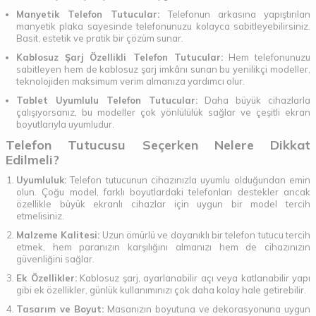
Manyetik Telefon Tutucular:
Telefonun arkasına yapıştırılan
manyetik plaka sayesinde telefonunuzu kolayca sabitleyebilirsiniz.
Basit, estetik ve pratik bir çözüm sunar.
Kablosuz Şarj Özellikli Telefon Tutucular:
Hem telefonunuzu
sabitleyen hem de kablosuz şarj imkânı sunan bu yenilikçi modeller,
teknolojiden maksimum verim almanıza yardımcı olur.
Tablet Uyumlulu Telefon Tutucular:
Daha büyük cihazlarla
çalışıyorsanız, bu modeller çok yönlülülük sağlar ve çeşitli ekran
boyutlarıyla uyumludur.
Telefon Tutucusu Seçerken Nelere Dikkat
Edilmeli?
Uyumluluk:
Telefon tutucunun cihazınızla uyumlu olduğundan emin
olun. Çoğu model, farklı boyutlardaki telefonları destekler ancak
özellikle büyük ekranlı cihazlar için uygun bir model tercih
etmelisiniz.
Malzeme Kalitesi:
Uzun ömürlü ve dayanıklı bir telefon tutucu tercih
etmek, hem paranızın karşılığını almanızı hem de cihazınızın
güvenliğini sağlar.
Ek Özellikler:
Kablosuz şarj, ayarlanabilir açı veya katlanabilir yapı
gibi ek özellikler, günlük kullanımınızı çok daha kolay hale getirebilir.
Tasarım ve Boyut:
Masanızın boyutuna ve dekorasyonuna uygun