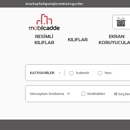
AnaSayfa
Siparişlerim
Kategoriler
RESIMLI
EKRAN
KILIFLAR
KILIFLAR
KORUYUCULA
KATEGORILER
İndirimli
Yeni
Stoktakiler
Seçilenl