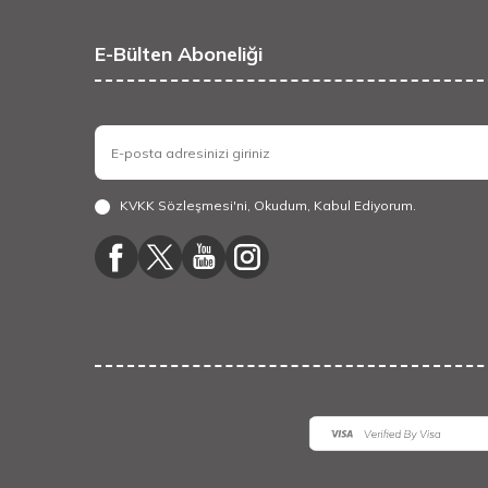
E-Bülten Aboneliği
KVKK Sözleşmesi'ni
, Okudum, Kabul Ediyorum.