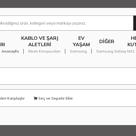
KABLO VE ŞARJ
EV
H
DIĞER
RI
ALETLERI
YAŞAM
KU
Anasayfa
Ekran Koruyucuları
Samsung
Samsung Galaxy M22
eri Karşılaştır
Seç ve Sepete Ekle