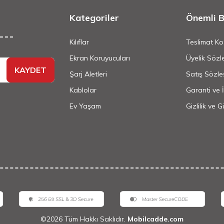
Kategoriler
Önemli Bi
Kılıflar
Teslimat Koş
Ekran Koruyucuları
Üyelik Sözl
KAYDET
Şarj Aletleri
Satış Sözle
Kablolar
Garanti ve 
Ev Yaşam
Gizlilik ve 
©
2026
Tüm Hakkı Saklıdır.
Mobilcadde.com