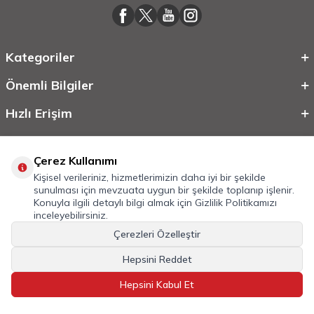
Kategoriler
Önemli Bilgiler
Hızlı Erişim
Çerez Kullanımı
Kişisel verileriniz, hizmetlerimizin daha iyi bir şekilde
sunulması için mevzuata uygun bir şekilde toplanıp işlenir.
Konuyla ilgili detaylı bilgi almak için
Gizlilik Politikamızı
inceleyebilirsiniz.
Çerezleri Özelleştir
©
2026
Tüm Hakkı Saklıdır.
Mobilcadde.com
Hepsini Reddet
T
-Soft
E-Ticaret
Sistemleriyle Hazırlanmıştır.
Hepsini Kabul Et