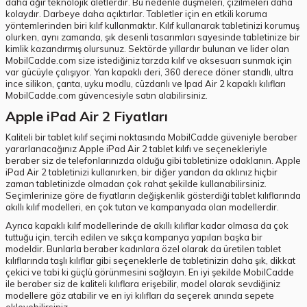
daha ağır teknolojik aletlerdir. Bu nedenle düşmeleri, çizilmeleri daha
kolaydır. Darbeye daha açıktırlar. Tabletler için en etkili koruma
yöntemlerinden biri kılıf kullanmaktır. Kılıf kullanarak tabletinizi korumuş
olurken, aynı zamanda, şık desenli tasarımları sayesinde tabletinize bir
kimlik kazandırmış olursunuz. Sektörde yıllardır bulunan ve lider olan
MobilCadde.com size istediğiniz tarzda kılıf ve aksesuarı sunmak için
var gücüyle çalışıyor. Yan kapaklı deri, 360 derece döner standlı, ultra
ince silikon, çanta, uyku modlu, cüzdanlı ve Ipad Air 2 kapaklı kılıfları
MobilCadde.com güvencesiyle satın alabilirsiniz.
Apple iPad Air 2 Fiyatları
Kaliteli bir tablet kılıf seçimi noktasında MobilCadde güveniyle beraber
yararlanacağınız Apple iPad Air 2 tablet kılıfı ve seçenekleriyle
beraber siz de telefonlarınızda olduğu gibi tabletinize odaklanın. Apple
iPad Air 2 tabletinizi kullanırken, bir diğer yandan da aklınız hiçbir
zaman tabletinizde olmadan çok rahat şekilde kullanabilirsiniz.
Seçimlerinize göre de fiyatların değişkenlik gösterdiği tablet kılıflarında
akıllı kılıf modelleri, en çok tutan ve kampanyada olan modellerdir.
Ayrıca kapaklı kılıf modellerinde de akıllı kılıflar kadar olmasa da çok
tuttuğu için, tercih edilen ve sıkça kampanya yapılan başka bir
modeldir. Bunlarla beraber kadınlara özel olarak da üretilen tablet
kılıflarında taşlı kılıflar gibi seçeneklerle de tabletinizin daha şık, dikkat
çekici ve tabi ki güçlü görünmesini sağlayın. En iyi şekilde MobilCadde
ile beraber siz de kaliteli kılıflara erişebilir, model olarak sevdiğiniz
modellere göz atabilir ve en iyi kılıfları da seçerek anında sepete