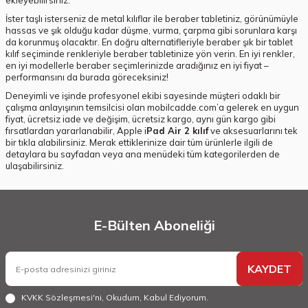
ekleyebilirsiniz.
İster taşlı isterseniz de metal kılıflar ile beraber tabletiniz, görünümüyle
hassas ve şık olduğu kadar düşme, vurma, çarpma gibi sorunlara karşı
da korunmuş olacaktır. En doğru alternatifleriyle beraber şık bir tablet
kılıf seçiminde renkleriyle beraber tabletinize yön verin. En iyi renkler,
en iyi modellerle beraber seçimlerinizde aradığınız en iyi fiyat –
performansını da burada göreceksiniz!
Deneyimli ve işinde profesyonel ekibi sayesinde müşteri odaklı bir
çalışma anlayışının temsilcisi olan mobilcadde.com’a gelerek en uygun
fiyat, ücretsiz iade ve değişim, ücretsiz kargo, aynı gün kargo gibi
fırsatlardan yararlanabilir, Apple i
Pad Air 2 kılıf
ve aksesuarlarını tek
bir tıkla alabilirsiniz. Merak ettiklerinize dair tüm ürünlerle ilgili de
detaylara bu sayfadan veya ana menüdeki tüm kategorilerden de
ulaşabilirsiniz.
E-Bülten Aboneliği
KAYDET
KVKK Sözleşmesi'ni
, Okudum, Kabul Ediyorum.