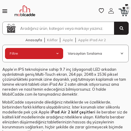
0
Anasayfa
Kılıflar
Apple
Apple iPad Air 2
Filtre
Apple’ın IPS teknolojisine sahip 9.7 inç (diyagonal) LED arkadan
aydınlatmalı geniş Multi-Touch ekran, 264 ppi, 2048 x 1536 piksel
çözünürlükteki parmak izine dayanıklı, yağ tutmayan kaplamalı ve tam
lamine ekranlı tableti olan iPad Air 2 satın almak istiyorsunuz ama
nereden ve nasıl temin edeceğinizi bilmiyorsunuz. O halde
MobilCadde.com ile tanışmadınız demektir.
MobilCadde sayesinde dilediğiniz niteliklerde ve özelliklerde,
birbirinden farklı kılıflara ulaşabilirsiniz. İster korumalı ister silikonlu
modellerde pek çok Apple
iPad Air 2 kılıf çeşitleri
ile beraber siz de
kaliteli kılıf modellerinde aradığınız niteliklere ulaşın. Kılıflarla beraber
elinizden düşürmediğiniz tabletlerinizin hassas dış yüzeylerinin
korunmasını sağlarken, hiçbir şekilde de zarar görmeyecek biçimde