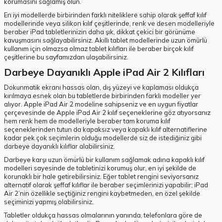
korumasını sağlamış olun.
En iyi modellerde birbirinden farklı niteliklere sahip olarak şeffaf kılıf
modellerinde veya silikon kılıf çeşitlerinde, renk ve desen modelleriyle
beraber iPad tabletlerinizin daha şık, dikkat çekici bir görünüme
kavuşmasını sağlayabilirsiniz. Akıllı tablet modellerinde uzun ömürlü
kullanım için olmazsa olmaz tablet kılıfları ile beraber birçok kılıf
çeşitlerine bu sayfamızdan ulaşabilirsiniz.
Darbeye Dayanıklı Apple iPad Air 2 Kılıfları
Dokunmatik ekranı hassas olan, dış yüzeyi ve kaplaması oldukça
kırılmaya esnek olan bu tabletlerde birbirinden farklı modeller yer
alıyor. Apple iPad Air 2 modeline sahipseniz ve en uygun fiyatlar
çerçevesinde de Apple iPad Air 2 kılıf seçeneklerine göz atıyorsanız
hem renk hem de modelleriyle beraber tam koruma kılıf
seçeneklerinden tutun da kapaksız veya kapaklı kılıf alternatiflerine
kadar pek çok seçimlerin olduğu modellerde siz de istediğiniz gibi
darbeye dayanıklı kılıflar alabilirsiniz.
Darbeye karşı uzun ömürlü bir kullanım sağlamak adına kapaklı kılıf
modelleri sayesinde de tabletinizi korumuş olur, en iyi şekilde de
korunaklı bir hale getirebilirsiniz. Eğer tablet rengini seviyorsanız
alternatif olarak şeffaf kılıflar ile beraber seçimlerinizi yapabilir; iPad
Air 2’nin özellikle seçtiğiniz rengini kaybetmeden, en özel şekilde
seçiminizi yapmış olabilirsiniz.
Tabletler oldukça hassas olmalarının yanında, telefonlara göre de