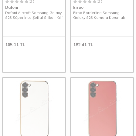
(0 )
(0 )
Dafoni
Eiroo
Dafoni Aircraft Samsung Galaxy
Eiroo Borderline Samsung
S23 Süper İnce Şeffaf Silikon Kılıf
Galaxy S23 Kamera Korumalı
Siyah Silikon Kılıf
165,11
TL
182,41
TL