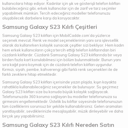
kullanıcılara hitap ediyor. Kadınlar için şık ve gösterişli telefon kılıfları
bulabileceğiniz gibi, erkek kullanıcılar için de zarif ve tarz seçimler
yapabilmek mümkün. Tercih edeceğiniz modeller telefonunuzu
oluşabilecek darbelere karşı da koruyacaktır.
Samsung Galaxy S23 Kılıfı Çeşitleri
Samsung Galaxy S23 kılıfları için MobilCadde.com’da yüzlerce
seçenek mevcut. Renk ve model seçeneklerinin yanı sıra işlevsellik
olarak da kullanırken kolaylık sunacak çeşitler sizi bekliyor. Hem kadın
hem erkek kullanıcıların çokça tercih ettiği telefon kılıflarından biri
cüzdanlı kılıflardır. Cüzdanlı Samsung Galaxy S23 kılıflarında bir veya
birden fazla kart konulabilmesi için bölüm bulunmaktadır. Bunun yanı
sıra kağıt para koymak için de cüzdanlı telefon kılıfları uygundur.
Kırmızı, siyah, pembe, kahverengi gibi farklı renk seçenekleri ile de
farklı zevklere hitap etmektedir.
Samsung Galaxy S23 kılıfları içerisinde yazın plajda, kışın kayakta
rahatlıkla kullanabileceğiniz seçenekler de bulunuyor. Su geçirmez
Galaxy S23 kılıfları size bu konuda büyük kolaylık sağlayacak.
Telefonunuzda 360 koruma sağlayan bu modeller telefonunuza su
girmesini engellemektedir. Üstelik bu kılıflar sayesinde telefonunuzun
tüm özelliklerini sorunsuz bir şekilde kullanabilirsiniz. Gelen aramaları
yanıtlayabilir, sevdiklerinizle mesajlaşabilir, müzik dinleyebilir ve daha
birçok şey yapabilirsiniz.
Samsung Galaxy S23 Kılıfı Nereden Satın