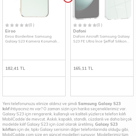
(0 )
(0 )
Eiroo
Dafoni
Eiroo Borderline Samsung
Dafoni Aircraft Samsung Galaxy
Galaxy S23 Kamera Korumalı
S23 FE Ultra İnce Şeffaf Silikon
Yeşil Silikon Kılıf
Kılıf
182,41
TL
165,11
TL
Yeni telefonunuzu elinize aldınız ve şimdi
Samsung Galaxy S23
kılıf
ihtiyacınız mı var? O zaman sizin için harika seçeneklerimiz var.
Galaxy S23 için rengarenk, kullanışlı ve kaliteli yüzlerce telefon kılıfı
MobilCadde’de mevcut. Askılı, kapaklı, standlı, cüzdanlı ve daha birçok
modelde kılıf Galaxy S23 için özel olarak üretilmiş.
Galaxy S23
kılıfları
için de, tıpkı Galaxy serisinin diğer telefonlarında olduğu gibi,
MobilCadde.com size en güncel modelleri sunuyor. Modellerimiz tüm