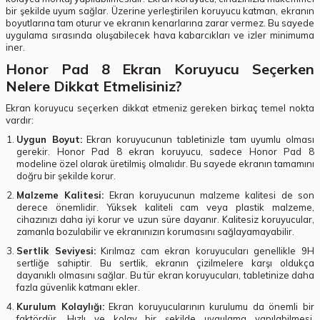
bir şekilde uyum sağlar. Üzerine yerleştirilen koruyucu katman, ekranın
boyutlarına tam oturur ve ekranın kenarlarına zarar vermez. Bu sayede
uygulama sırasında oluşabilecek hava kabarcıkları ve izler minimuma
iner.
Honor Pad 8 Ekran Koruyucu Seçerken
Nelere Dikkat Etmelisiniz?
Ekran koruyucu seçerken dikkat etmeniz gereken birkaç temel nokta
vardır:
Uygun Boyut:
Ekran koruyucunun tabletinizle tam uyumlu olması
gerekir. Honor Pad 8 ekran koruyucu, sadece Honor Pad 8
modeline özel olarak üretilmiş olmalıdır. Bu sayede ekranın tamamını
doğru bir şekilde korur.
Malzeme Kalitesi:
Ekran koruyucunun malzeme kalitesi de son
derece önemlidir. Yüksek kaliteli cam veya plastik malzeme,
cihazınızı daha iyi korur ve uzun süre dayanır. Kalitesiz koruyucular,
zamanla bozulabilir ve ekranınızın korumasını sağlayamayabilir.
Sertlik Seviyesi:
Kırılmaz cam ekran koruyucuları genellikle 9H
sertliğe sahiptir. Bu sertlik, ekranın çizilmelere karşı oldukça
dayanıklı olmasını sağlar. Bu tür ekran koruyucuları, tabletinize daha
fazla güvenlik katmanı ekler.
Kurulum Kolaylığı:
Ekran koruyucularının kurulumu da önemli bir
faktördür. Hızlı ve kolay bir şekilde uygulama yapılabilmesi,