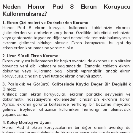
Neden Honor Pad 8 Ekran Koruyucu
Kullanmalısınız?
1. Ekran Çizilmeleri ve Darbelerden Koruma:
Honor Pad 8 ekran koruyucu kullanmak, tabletinizin ekranını
çizilmelerden ve darbelere karşı korur. Özellikle, tabletinizi cebinizde
veya çantanızda taşıyor ve diğer sert nesnelerle temasta bulunuyorsa,
ekranın çizilmesi oldukça olasıdır. Ekran koruyucusu, bu gibi dış
etkenlerden korunmasına yardımcı olur.
2. Uzun Süreli Ekran Koruma:
Ekran koruyucu kullanmanın bir başka avantajı da ekranın uzun süreler
boyunca yeni gibi kalmasını sağlamasıdır. Zamanla, tabletin ekranı
dokunma veya kullanıma bağlı olarak yıpranabilir, ancak ekran
koruyucusu, cihazınızı yeni tutarak ekran ömrünü uzatır.
3. Parlaklık ve Görüntü Kalitesinde Kayda Değer Bir Değişiklik
Olmaz:
Kırılmaz cam ekran koruyucular, ekranın parlaklık seviyesini ve
dokunmatik hassasiyetini etkilemeden cihazınızın ekranını korur.
Ayrıca, ekranın görüntü kalitesinde herhangi bir bozulma meydana
gelmez. Böylece, cihazınızı kullanırken herhangi bir olumsuzluk
yaşamazsınız.
4. Kolay Montaj ve Uyum:
Honor Pad 8 ekran koruyucularının bir diğer önemli avantajı da
kolayca montaj yapılabilmesidir. Ekran koruyucu, cihazınızla mükemmel