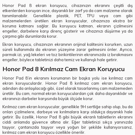
Honor Pad 8 ekran koruyucu, cihazınızın ekranını çeşitli dış
etkenlerden koruyan ince, dayanıklı bir zarf ya da cam malzeme olarak
tanımlanabilir. Genellikle plastik, PET, TPU veya cam gibi
malzemelerden üretilen ekran koruyucular, cihazınıza ekstra bir
koruma katmanı sağlar. Bu koruyucu katman, ekranın çizilmesini
engeller, darbelere karşı direnç gösterir ve cihazınızı düşürme ya da
çarpma gibi durumlarda korur.
Ekran koruyucu, cihazınızın ekranının orijinal kalitesini korurken, uzun
süreli kullanımda da ekranın yüzeyine zarar gelmesini önler. Ayrıca,
parmak izi, yağ lekeleri ve toz birikintilerinin ekranınızda iz bırakmasını
engeller, böylece tabletinizi daha temiz ve kullanışlı hale getirir.
Honor Pad 8 Kırılmaz Cam Ekran Koruyucu
Honor Pad 8’in ekranını korumanın bir başka yolu ise kırılmaz cam
ekran koruyuculardır. Honor Pad 8 kırılmaz cam ekran koruyucu,
adından da anlaşılacağı gibi, özel olarak tasarlanmış cam malzemeden
üretilir. Bu cam, normal ekran koruyuculardan çok daha dayanıklıdır ve
ekranınızı darbeler karşısında büyük ölçüde korur.
Kırılmaz cam ekran koruyucular, genellikle 9H sertliğe sahip olup, bu da
onları çizilmelere, darbeye ve kırılmalara karşı oldukça dayanıklı hale
getirir. Bu özellik, Honor Pad 8 gibi büyük ekranlı tabletlerin ekranını
ciddi anlamda güvence altına alır. Eğer tabletinizi sıkça yanınızda
taşıyor, çantanızda taşıyor veya yoğun bir şekilde kullanıyorsanız,
kırılmaz cam ekran koruyucu özellikle önerilir.