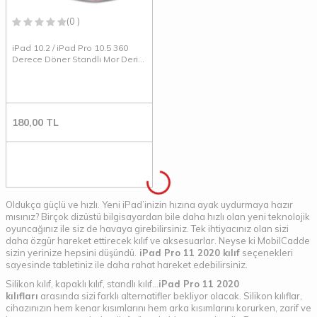
(0 )
iPad 10.2 / iPad Pro 10.5 360
Derece Döner Standlı Mor Deri
Kılıf
180,00
TL
Oldukça güçlü ve hızlı. Yeni iPad’inizin hızına ayak uydurmaya hazır
mısınız? Birçok dizüstü bilgisayardan bile daha hızlı olan yeni teknolojik
oyuncağınız ile siz de havaya girebilirsiniz. Tek ihtiyacınız olan sizi
daha özgür hareket ettirecek kılıf ve aksesuarlar. Neyse ki MobilCadde
sizin yerinize hepsini düşündü.
iPad Pro 11 2020 kılıf
seçenekleri
sayesinde tabletiniz ile daha rahat hareket edebilirsiniz.
Silikon kılıf, kapaklı kılıf, standlı kılıf...
iPad Pro 11 2020
kılıfları
arasında sizi farklı alternatifler bekliyor olacak. Silikon kılıflar,
cihazınızın hem kenar kısımlarını hem arka kısımlarını korurken, zarif ve