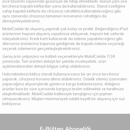
ince tasarımı sayesinde gözünüze de hitap etmektedir. Bunun yanı sıra
tercihinizi kapaklı kılıflardan yana da kullanabilirsiniz. Stand özelliğine
sahip kapaklı kılıflarla da cihazınızı rahatlıkla kullanabileceğiniz gibi,
aynı zamanda cihazınızı tamamen korumanın rahatlığını da
deneyimleyebilirsiniz.
MobilCadde’de alışveriş yapmak çok kolay ve pratik. Beğendiğiniz iPad
ürünlerinin hepsini alışveriş sepetinize ekleyerek, hepsini tek seferde
ödeyebilirsiniz. Kredi kartı kullanarak da ödeme yapabileceğiniz gibi
dilerseniz ürünleriniz kapınıza geldiğinde de kapıda ödeme seçeneği
seçerek ödemenizi gerçekleşleştirebilirsiniz.
Geniş ürün yelpazesi ve kaliteli seçenekleriyle MobilCadde 7/24
yanınızda. Tüm ürünleri detaylı bir şekilde inceleyebilir, ürün
açıklamalarından detaylı bilgiye sahip olabilirsiniz.
Hala tabletinizi kılıfsız olarak kullanıyorsanız bir an önce tercihinizi
yaparak, cihazınızı koruma altına alabilirsiniz. Üstelik sitemiz üzerinden
yapacağınız alışverişlerde günlerce kargo beklemezsiniz. Aldığınız
ürünler kısa bir süre içerisinde kargoya teslim edilmekte ve tarafınıza
ulaştırılmaktadır. MobilCadde kalitesiyle tanıştığınız için pişman
olmayacaksınız. Müşteri memnuniyeti odaklı keyifli bir alışveriş için sizi
bekliyoruz.
E-Bülten Aboneliği