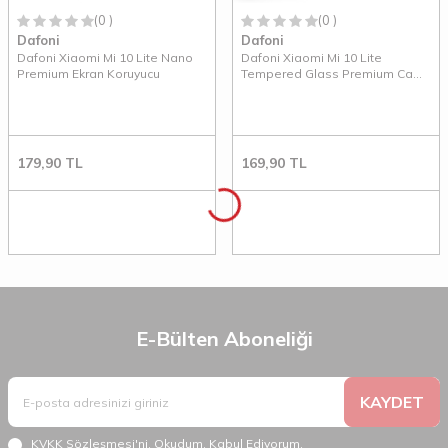
(0 )
(0 )
Dafoni
Dafoni
Dafoni Xiaomi Mi 10 Lite Nano
Dafoni Xiaomi Mi 10 Lite
Premium Ekran Koruyucu
Tempered Glass Premium Cam
Ekran Koruyucu
179,90
TL
169,90
TL
E-Bülten Aboneliği
KAYDET
KVKK Sözleşmesi'ni
, Okudum, Kabul Ediyorum.