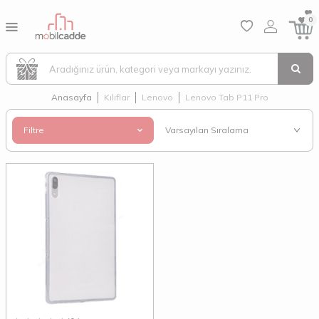
0
Anasayfa
Kılıflar
Lenovo
Lenovo Tab P11 Pro
Filtre