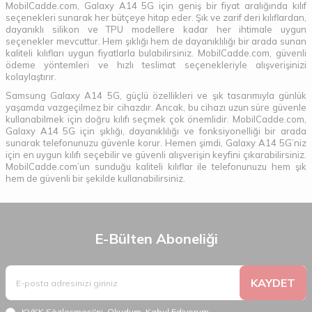
MobilCadde.com, Galaxy A14 5G için geniş bir fiyat aralığında kılıf
seçenekleri sunarak her bütçeye hitap eder. Şık ve zarif deri kılıflardan,
dayanıklı silikon ve TPU modellere kadar her ihtimale uygun
seçenekler mevcuttur. Hem şıklığı hem de dayanıklılığı bir arada sunan
kaliteli kılıfları uygun fiyatlarla bulabilirsiniz. MobilCadde.com, güvenli
ödeme yöntemleri ve hızlı teslimat seçenekleriyle alışverişinizi
kolaylaştırır.
Samsung Galaxy A14 5G, güçlü özellikleri ve şık tasarımıyla günlük
yaşamda vazgeçilmez bir cihazdır. Ancak, bu cihazı uzun süre güvenle
kullanabilmek için doğru kılıfı seçmek çok önemlidir. MobilCadde.com,
Galaxy A14 5G için şıklığı, dayanıklılığı ve fonksiyonelliği bir arada
sunarak telefonunuzu güvenle korur. Hemen şimdi, Galaxy A14 5G’niz
için en uygun kılıfı seçebilir ve güvenli alışverişin keyfini çıkarabilirsiniz.
MobilCadde.com’un sunduğu kaliteli kılıflar ile telefonunuzu hem şık
hem de güvenli bir şekilde kullanabilirsiniz.
E-Bülten Aboneliği
KAYDET
KVKK Sözleşmesi'ni
, Okudum, Kabul Ediyorum.