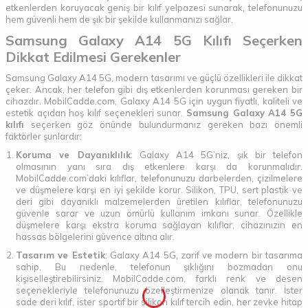
etkenlerden koruyacak geniş bir kılıf yelpazesi sunarak, telefonunuzu
hem güvenli hem de şık bir şekilde kullanmanızı sağlar.
Samsung Galaxy A14 5G Kılıfı Seçerken
Dikkat Edilmesi Gerekenler
Samsung Galaxy A14 5G, modern tasarımı ve güçlü özellikleri ile dikkat
çeker. Ancak, her telefon gibi dış etkenlerden korunması gereken bir
cihazdır. MobilCadde.com, Galaxy A14 5G için uygun fiyatlı, kaliteli ve
estetik açıdan hoş kılıf seçenekleri sunar.
Samsung Galaxy A14 5G
kılıfı
seçerken göz önünde bulundurmanız gereken bazı önemli
faktörler şunlardır:
Koruma ve Dayanıklılık
: Galaxy A14 5G’niz, şık bir telefon
olmasının yanı sıra dış etkenlere karşı da korunmalıdır.
MobilCadde.com’daki kılıflar, telefonunuzu darbelerden, çizilmelere
ve düşmelere karşı en iyi şekilde korur. Silikon, TPU, sert plastik ve
deri gibi dayanıklı malzemelerden üretilen kılıflar, telefonunuzu
güvenle sarar ve uzun ömürlü kullanım imkanı sunar. Özellikle
düşmelere karşı ekstra koruma sağlayan kılıflar, cihazınızın en
hassas bölgelerini güvence altına alır.
Tasarım ve Estetik
: Galaxy A14 5G, zarif ve modern bir tasarıma
sahip. Bu nedenle, telefonun şıklığını bozmadan onu
kişiselleştirebilirsiniz. MobilCadde.com, farklı renk ve desen
seçenekleriyle telefonunuzu özelleştirmenize olanak tanır. İster
sade deri kılıf, ister sportif bir silikon kılıf tercih edin, her zevke hitap