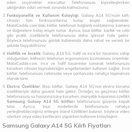
eden seçenekler mevcuttur. Telefonunuzu kişiselleştirirken
şıklığından ödün vermek zorunda kalmazsınız.
Fonksiyonellik ve Kullanım Kolaylığı
: Galaxy A14 5G’nizin kılıfı,
cihazın tüm fonksiyonlarına kolay erişim sağlamalıdır.
MobilCadde.com’daki kılıflar, telefonun bağlantı noktalarına, kamera
ve düğmelere kolay erişim sunar. Ayrıca, bazı kılıflar, kartlık ve cebi
gibi pratik özelliklerle telefonunuzu daha işlevsel hale getirir.
Böylece telefonunuzu günlük kullanımda daha rahat ve verimli bir
şekilde taşıyabilirsiniz.
Hafiflik ve İncelik
: Galaxy A14 5G, hafif ve ince bir tasarıma sahip
olduğundan, kılıfınızın telefonun ergonomisini bozmaması önemlidir.
MobilCadde.com, ince ve hafif tasarımlar sunarak telefonunuzu
korurken cihazın taşınabilirliğini engellemeden kullanım sağlar. İnce
kılıflar, telefonunuzu cebinizde veya çantanızda rahatça taşımanıza
olanak tanır.
Ekstra Özellikler
: Bazı kılıflar, Galaxy A14 5G’nizi ekstra koruma
özellikleriyle daha güvenli hale getirir. Örneğin, su geçirmez kılıflar
telefonunuzu su hasarına karşı korurken, manyetik kapanma özellikli
Samsung Galaxy A14 5G kılıfları
telefonunuzu güvenle kapalı
tutar. Ayrıca, bazı modellerde telefonunuzu rahatça
yerleştirebileceğiniz entegre stand özellikleri bulunur, böylece video
izlerken veya video konferans yaparken kullanımı kolaylaştırır.
Samsung Galaxy A14 5G Kılıfı Fiyatları