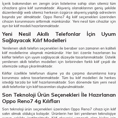
İçerik bakımından en zengin ürün listelerine sahip olan sitemiz tüm
cihazlara göre kılıf sunmaktadır. Alışveriş olanaklarının geniş şekilde
düzenlendiği web sitemiz herkesin özgürce alışveriş yaptığı adreslerin
başında yer almaktadır. Oppo Reno7 4g kılıf seçenekleri üzerinden
cihazın korunmasını arttırmak mümkündür. Yeni nesil tüm cihazlar için
ayrı bir kılıf modeli hazırlanmaktadır.
Yeni Nesil Akıllı Telefonlar İçin Uyum
Sağlayacak Kılıf Modelleri
Yenilenen akıllı telefon seçenekleri ile beraber son zamanın en kaliteli
kılıf modellerine ulaşmak mümkündür. Her biri özenle hazırlanan bu
kılıflar telefon için uyum sağlayacak düzeyde tasarlanmaktadır. Üstelik
yenilenen akıllı telefon modelleri için birbirinden farklı kılıf çeşidi de
sitemizde satışa çıkarılmaktadır.
Kılıflar özellikle telefonun düşme ya da çarpma durumlarına karşı
korunması adına tasarlanmaktadır. Tüm bu kılıf modelleri ile herkes
istediği tarzda bir kılıf hazırlanmaktadır. Son dönemde tüm yeni nesil
akıllı telefonlar için kılıf tasarımları oluşturulmaktadır.
Son Teknoloji Ürün Seçenekleri İle Hazırlanan
Oppo Reno7 4g Kılıfları
Son teknoloji ürün seçenekleri üzerinden Oppo Reno7 cihazı için kılıf
satın almak oldukça kolaydır. Ürünlerin her biri yenilenen teknolojiye