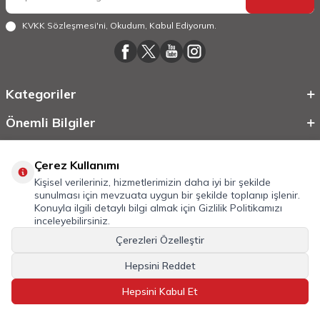
KVKK Sözleşmesi'ni
, Okudum, Kabul Ediyorum.
Kategoriler
Önemli Bilgiler
Hızlı Erişim
Çerez Kullanımı
Kişisel verileriniz, hizmetlerimizin daha iyi bir şekilde
sunulması için mevzuata uygun bir şekilde toplanıp işlenir.
Konuyla ilgili detaylı bilgi almak için
Gizlilik Politikamızı
inceleyebilirsiniz.
Çerezleri Özelleştir
Hepsini Reddet
©
2026
Tüm Hakkı Saklıdır.
Mobilcadde.com
Hepsini Kabul Et
T
-Soft
E-Ticaret
Sistemleriyle Hazırlanmıştır.