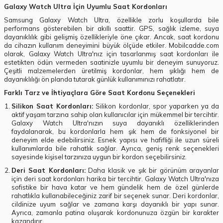
Galaxy Watch Ultra İçin Uyumlu Saat Kordonları
Samsung Galaxy Watch Ultra, özellikle zorlu koşullarda bile
performans gösterebilen bir akıllı saattir. GPS, sağlık izleme, suya
dayanıklılık gibi gelişmiş özellikleriyle öne çıkar. Ancak, saat kordonu
da cihazın kullanım deneyimini büyük ölçüde etkiler. Mobilcadde.com
olarak, Galaxy Watch Ultra'nız için tasarlanmış saat kordonları ile
estetikten ödün vermeden saatinizle uyumlu bir deneyim sunuyoruz.
Çeşitli malzemelerden üretilmiş kordonlar, hem şıklığı hem de
dayanıklılığı ön planda tutarak günlük kullanımınızı rahatlatır.
Farklı Tarz ve İhtiyaçlara Göre Saat Kordonu Seçenekleri
Silikon Saat Kordonları:
Silikon kordonlar, spor yaparken ya da
aktif yaşam tarzına sahip olan kullanıcılar için mükemmel bir tercihtir.
Galaxy Watch Ultra'nızın suya dayanıklı özelliklerinden
faydalanarak, bu kordonlarla hem şık hem de fonksiyonel bir
deneyim elde edebilirsiniz. Esnek yapısı ve hafifliği ile uzun süreli
kullanımlarda bile rahatlık sağlar. Ayrıca, geniş renk seçenekleri
sayesinde kişisel tarzınıza uygun bir kordon seçebilirsiniz.
Deri Saat Kordonları:
Daha klasik ve şık bir görünüm arayanlar
için deri saat kordonları harika bir tercihtir. Galaxy Watch Ultra'nıza
sofistike bir hava katar ve hem gündelik hem de özel günlerde
rahatlıkla kullanabileceğiniz zarif bir seçenek sunar. Deri kordonlar,
cildinize uyum sağlar ve zamana karşı dayanıklı bir yapı sunar.
Ayrıca, zamanla patina oluşarak kordonunuza özgün bir karakter
kazandırır.