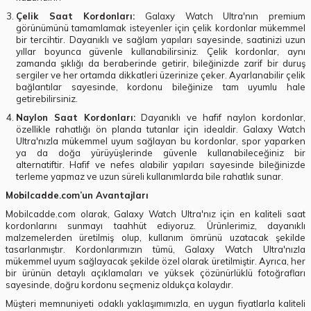
Çelik Saat Kordonları:
Galaxy Watch Ultra'nın premium
görünümünü tamamlamak isteyenler için çelik kordonlar mükemmel
bir tercihtir. Dayanıklı ve sağlam yapıları sayesinde, saatinizi uzun
yıllar boyunca güvenle kullanabilirsiniz. Çelik kordonlar, aynı
zamanda şıklığı da beraberinde getirir, bileğinizde zarif bir duruş
sergiler ve her ortamda dikkatleri üzerinize çeker. Ayarlanabilir çelik
bağlantılar sayesinde, kordonu bileğinize tam uyumlu hale
getirebilirsiniz.
Naylon Saat Kordonları:
Dayanıklı ve hafif naylon kordonlar,
özellikle rahatlığı ön planda tutanlar için idealdir. Galaxy Watch
Ultra'nızla mükemmel uyum sağlayan bu kordonlar, spor yaparken
ya da doğa yürüyüşlerinde güvenle kullanabileceğiniz bir
alternatiftir. Hafif ve nefes alabilir yapıları sayesinde bileğinizde
terleme yapmaz ve uzun süreli kullanımlarda bile rahatlık sunar.
Mobilcadde.com’un Avantajları
Mobilcadde.com olarak, Galaxy Watch Ultra'nız için en kaliteli saat
kordonlarını sunmayı taahhüt ediyoruz. Ürünlerimiz, dayanıklı
malzemelerden üretilmiş olup, kullanım ömrünü uzatacak şekilde
tasarlanmıştır. Kordonlarımızın tümü, Galaxy Watch Ultra'nızla
mükemmel uyum sağlayacak şekilde özel olarak üretilmiştir. Ayrıca, her
bir ürünün detaylı açıklamaları ve yüksek çözünürlüklü fotoğrafları
sayesinde, doğru kordonu seçmeniz oldukça kolaydır.
Müşteri memnuniyeti odaklı yaklaşımımızla, en uygun fiyatlarla kaliteli