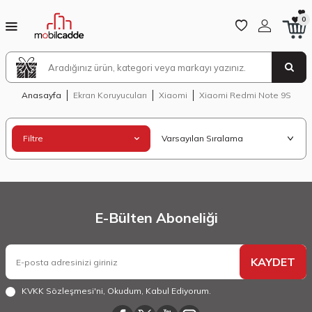
0
Anasayfa
Ekran Koruyucuları
Xiaomi
Xiaomi Redmi Note 9S
Filtre
E-Bülten Aboneliği
KAYDET
KVKK Sözleşmesi'ni
, Okudum, Kabul Ediyorum.