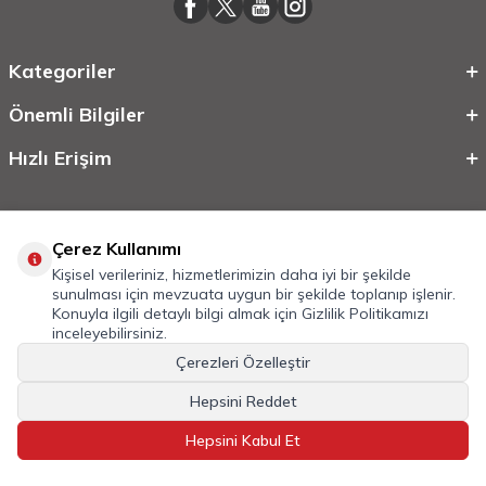
Kategoriler
Önemli Bilgiler
Hızlı Erişim
Çerez Kullanımı
Kişisel verileriniz, hizmetlerimizin daha iyi bir şekilde
sunulması için mevzuata uygun bir şekilde toplanıp işlenir.
Konuyla ilgili detaylı bilgi almak için
Gizlilik Politikamızı
inceleyebilirsiniz.
©
2026
Tüm Hakkı Saklıdır.
Mobilcadde.com
Çerezleri Özelleştir
T
-Soft
E-Ticaret
Sistemleriyle Hazırlanmıştır.
Hepsini Reddet
Hepsini Kabul Et