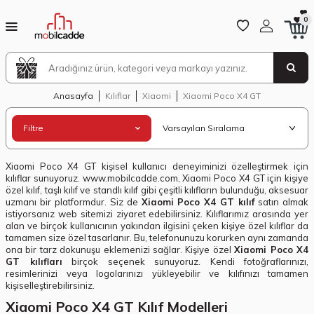
0
Anasayfa
Kılıflar
Xiaomi
Xiaomi Poco X4 GT
Filtre
Xiaomi Poco X4 GT kişisel kullanıcı deneyiminizi özelleştirmek için
kılıflar sunuyoruz. www.mobilcadde.com, Xiaomi Poco X4 GT için kişiye
özel kılıf, taşlı kılıf ve standlı kılıf gibi çeşitli kılıfların bulunduğu, aksesuar
uzmanı bir platformdur. Siz de
Xiaomi Poco X4 GT kılıf
satın almak
istiyorsanız web sitemizi ziyaret edebilirsiniz. Kılıflarımız arasında yer
alan ve birçok kullanıcının yakından ilgisini çeken kişiye özel kılıflar da
tamamen size özel tasarlanır. Bu, telefonunuzu korurken aynı zamanda
ona bir tarz dokunuşu eklemenizi sağlar. Kişiye özel
Xiaomi Poco X4
GT kılıfları
birçok seçenek sunuyoruz. Kendi fotoğraflarınızı,
resimlerinizi veya logolarınızı yükleyebilir ve kılıfınızı tamamen
kişiselleştirebilirsiniz.
Xiaomi Poco X4 GT Kılıf Modelleri