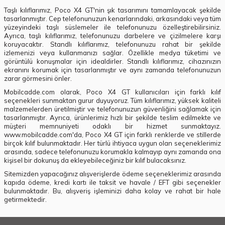
Taşlı kılıflarımız, Poco X4 GT'nin şık tasarımını tamamlayacak şekilde
tasarlanmıştır. Cep telefonunuzun kenarlarındaki, arkasındaki veya tüm
yüzeyindeki taşlı süslemeler ile telefonunuzu özelleştirebilirsiniz.
Ayrıca, taşlı kılıflarımız, telefonunuzu darbelere ve çizilmelere karşı
koruyacaktır. Standlı kılıflarımız, telefonunuzu rahat bir şekilde
izlemenizi veya kullanmanızı sağlar. Özellikle medya tüketimi ve
görüntülü konuşmalar için idealdirler. Standlı kılıflarımız, cihazınızın
ekranını korumak için tasarlanmıştır ve aynı zamanda telefonunuzun
zarar görmesini önler.
Mobilcadde.com olarak, Poco X4 GT kullanıcıları için farklı kılıf
seçenekleri sunmaktan gurur duyuyoruz. Tüm kılıflarımız, yüksek kaliteli
malzemelerden üretilmiştir ve telefonunuzun güvenliğini sağlamak için
tasarlanmıştır. Ayrıca, ürünlerimiz hızlı bir şekilde teslim edilmekte ve
müşteri memnuniyeti odaklı bir hizmet sunmaktayız.
www.mobilcadde.com'da, Poco X4 GT için farklı renklerde ve stillerde
birçok kılıf bulunmaktadır. Her türlü ihtiyaca uygun olan seçeneklerimiz
arasında, sadece telefonunuzu korumakla kalmayıp aynı zamanda ona
kişisel bir dokunuş da ekleyebileceğiniz bir kılıf bulacaksınız.
Sitemizden yapacağınız alışverişlerde ödeme seçeneklerimiz arasında
kapıda ödeme, kredi kartı ile taksit ve havale / EFT gibi seçenekler
bulunmaktadır. Bu, alışveriş işleminizi daha kolay ve rahat bir hale
getirmektedir.