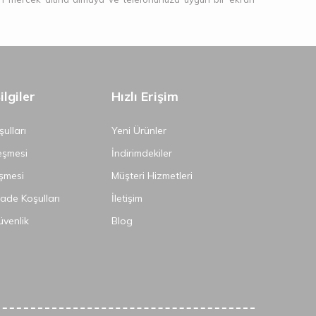
lgiler
Hızlı Erişim
ulları
Yeni Ürünler
eşmesi
İndirimdekiler
şmesi
Müşteri Hizmetleri
İade Koşulları
İletişim
Güvenlik
Blog