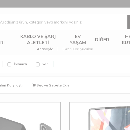
KABLO VE ŞARJ
EV
H
DIĞER
RI
ALETLERI
YAŞAM
KU
Anasayfa
Ekran Koruyucuları
İndirimli
Yeni
eri Karşılaştır
Seç ve Sepete Ekle