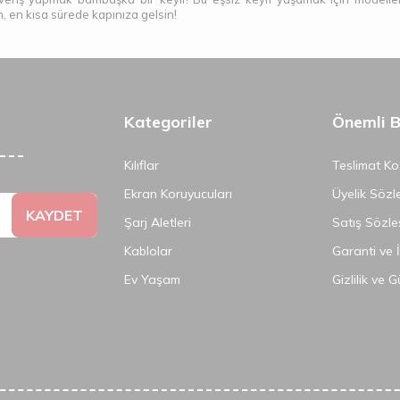
 en kısa sürede kapınıza gelsin!
Kategoriler
Önemli Bi
Kılıflar
Teslimat Koş
Ekran Koruyucuları
Üyelik Sözl
KAYDET
Şarj Aletleri
Satış Sözle
Kablolar
Garanti ve 
Ev Yaşam
Gizlilik ve 