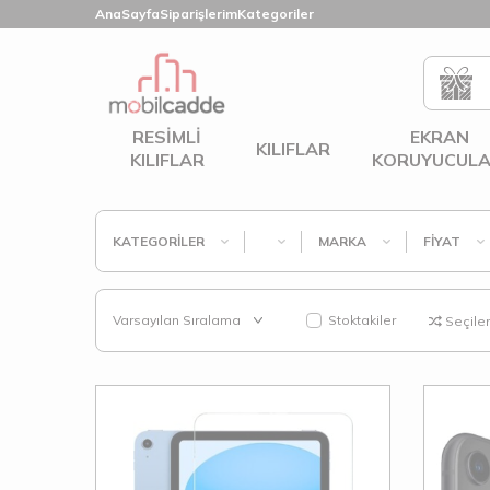
AnaSayfa
Siparişlerim
Kategoriler
RESIMLI
EKRAN
KILIFLAR
KILIFLAR
KORUYUCULA
KATEGORILER
MARKA
FIYAT
Stoktakiler
Seçilenl