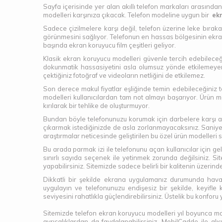
Sayfa içerisinde yer alan akıllı telefon markaları arasından
modelleri karşınıza çıkacak. Telefon modeline uygun bir
ek
Sadece çizilmelere karşı değil, telefon üzerine leke bıra
görünmesini sağlıyor. Telefonun en hassas bölgesinin ekra
başında ekran koruyucu film çeşitleri geliyor.
Klasik ekran koruyucu modelleri güvenle tercih edebileceğ
dokunmatik hassasiyetini asla olumsuz yönde etkilemeye
çektiğiniz fotoğraf ve videoların netliğini de etkilemez.
Son derece makul fiyatlar eşliğinde temin edebileceğiniz 
modelleri kullanıcılardan tam not almayı başarıyor. Ürün mo
kırılarak bir tehlike de oluşturmuyor.
Bundan böyle telefonunuzu korumak için darbelere karşı alab
çıkarmak istediğinizde de asla zorlanmayacaksınız. Saniyele
araştırmalar neticesinde geliştirilen bu özel ürün modeller
Bu arada parmak izi ile telefonunu açan kullanıcılar için ge
sınırlı sayıda seçenek ile yetinmek zorunda değilsiniz. S
yapabilirsiniz. Sitemizde sadece belirli bir kalitenin üzeri
Dikkatli bir şekilde ekrana uygulamanız durumunda hava
uygulayın ve telefonunuzu endişesiz bir şekilde, keyifle
seviyesini rahatlıkla güçlendirebilirsiniz. Üstelik bu konfo
Sitemizde telefon ekran koruyucu modelleri yıl boyunca mak
ayrıcalıklardan da faydalanabilirsiniz. MobilCadde ile a