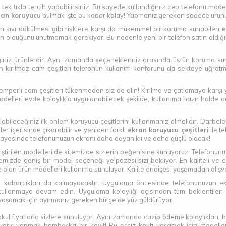
 tek tıkla tercih yapabilirsiniz. Bu sayede kullandığınız cep telefonu mod
ran koruyucu
bulmak işte bu kadar kolay! Yapmanız gereken sadece ürünü se
kan sıvı dökülmesi gibi risklere karşı da mükemmel bir koruma sunabilen
e
n olduğunu unutmamak gerekiyor. Bu nedenle yeni bir telefon satın aldığı
iniz ürünlerdir. Aynı zamanda seçenekleriniz arasında üstün koruma sun
n kırılmaz cam çeşitleri telefonun kullanım konforunu da sekteye uğra
temperli cam çeşitleri tükenmeden siz de alın! Kırılma ve çatlamaya kar
delleri evde kolaylıkla uygulanabilecek şekilde, kullanıma hazır halde ad
ileceğiniz ilk önlem koruyucu çeşitlerini kullanmanız olmalıdır. Darbeler
r içerisinde çıkarabilir ve yeniden farklı
ekran koruyucu çeşitleri
ile t
i sayesinde telefonunuzun ekranı daha dayanıklı ve daha güçlü olacak!
liştirilen modelleri de sitemizde sizlerin beğenisine sunuyoruz. Telefonunu
itemizde geniş bir model seçeneği yelpazesi sizi bekliyor. En kaliteli v
nde olan ürün modelleri kullanıma sunuluyor. Kalite endişesi yaşamadan alış
 kabarcıkları da kalmayacaktır. Uygulama öncesinde telefonunuzun ekr
 kullanmaya devam edin. Uygulama kolaylığı açısından tüm beklentileri 
ru yaşamak için ayırmanız gereken bütçe de yüz güldürüyor.
ul fiyatlarla sizlere sunuluyor. Aynı zamanda cazip ödeme kolaylıkları, bü
lışveriş yapmak bambaşka bir keyif! Bu eşsiz keyfi yaşamak için model