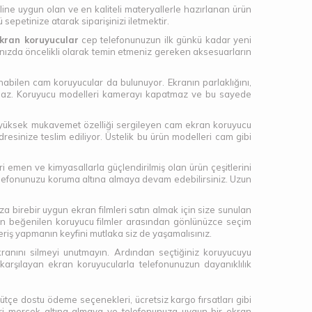
eline uygun olan ve en kaliteli materyallerle hazırlanan ürün
petinize atarak siparişinizi iletmektir.
kran koruyucular
cep telefonunuzun ilk günkü kadar yeni
nızda öncelikli olarak temin etmeniz gereken aksesuarların
abilen cam koruyucular da bulunuyor. Ekranın parlaklığını,
tmaz. Koruyucu modelleri kamerayı kapatmaz ve bu sayede
şı yüksek mukavemet özelliği sergileyen cam ekran koruyucu
resinize teslim ediliyor. Üstelik bu ürün modelleri cam gibi
i emen ve kimyasallarla güçlendirilmiş olan ürün çeşitlerini
elefonunuzu koruma altına almaya devam edebilirsiniz. Uzun
za birebir uygun ekran filmleri satın almak için size sunulan
e en beğenilen koruyucu filmler arasından gönlünüzce seçim
veriş yapmanın keyfini mutlaka siz de yaşamalısınız.
anını silmeyi unutmayın. Ardından seçtiğiniz koruyucuyu
karşılayan ekran koruyucularla telefonunuzun dayanıklılık
tçe dostu ödeme seçenekleri, ücretsiz kargo fırsatları gibi
leri mercek altına almaya ve telefonunuza uygun bir ekran