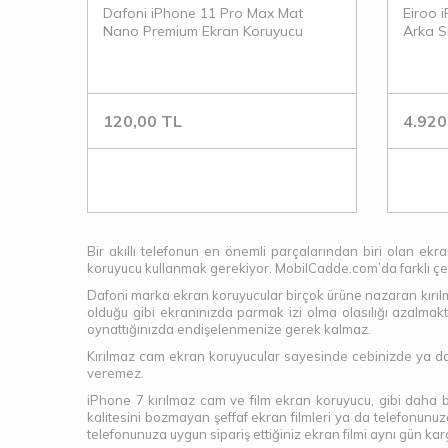
Dafoni iPhone 11 Pro Max Mat
Eiroo 
Nano Premium Ekran Koruyucu
Arka S
120,00
TL
4.920
Bir akıllı telefonun en önemli parçalarından biri olan ekra
koruyucu kullanmak gerekiyor. MobilCadde.com’da farklı çeşit
Dafoni marka ekran koruyucular birçok ürüne nazaran kırılma
olduğu gibi ekranınızda parmak izi olma olasılığı azalmak
oynattığınızda endişelenmenize gerek kalmaz.
Kırılmaz cam ekran koruyucular sayesinde cebinizde ya da
veremez.
iPhone 7 kırılmaz cam ve film ekran koruyucu, gibi daha b
kalitesini bozmayan şeffaf ekran filmleri ya da telefonunu
telefonunuza uygun sipariş ettiğiniz ekran filmi aynı gün kargo