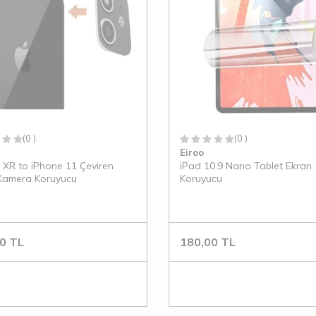
(0 )
(0 )
Eiroo
 XR to iPhone 11 Çeviren
iPad 10.9 Nano Tablet Ekran
Kamera Koruyucu
Koruyucu
0
TL
180,00
TL