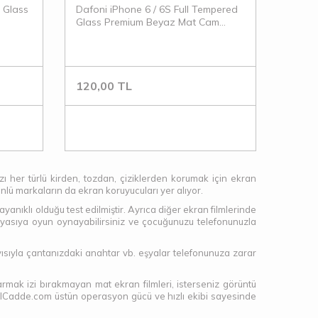
 Glass
Dafoni iPhone 6 / 6S Full Tempered
Glass Premium Beyaz Mat Cam
Ekran Koruyucu
120,00
TL
ızı her türlü kirden, tozdan, çiziklerden korumak için ekran
ünlü markaların da ekran koruyucuları yer alıyor.
nıklı olduğu test edilmiştir. Ayrıca diğer ekran filmlerinde
doyasıya oyun oynayabilirsiniz ve çocuğunuzu telefonunuzla
sıyla çantanızdaki anahtar vb. eşyalar telefonunuza zarar
rmak izi bırakmayan mat ekran filmleri, isterseniz görüntü
obilCadde.com üstün operasyon gücü ve hızlı ekibi sayesinde