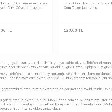
iPhone X / XS Tempered Glass
Eiroo Oppo Reno 2 Tempered
iyah Cam Gövde Koruyucu
Cam Ekran Koruyucu
,00
TL
120,00
TL
nlar, çoğu hassas ve çizilebilir bir yapıya sahip oluyor. Telefon ekranın
 ve özelliklerde ekran koruyucular olduğu gibi, Dafoni, Spigen, Buff gibi 
z ve telefonun ekranını daha iyi koruduğu ve çizilmelere karşı da daha daya
tadır. Eğer kırılmaz cam ekran koruyucu kullanıyorsanız telefonunuzla 
 çantanızda telefonunuzun ekranında da koruma sağlayabilirsiniz. Dolayı
irçok telefonun ekran ürününü MobilCadde.com’da bulabilirsiniz. İster pa
za ultra koruma sağlayan cam ekran koruyucuları tercih edebilirsiniz. M
ya verilir, en hızlı şekilde evinize ulaşır.