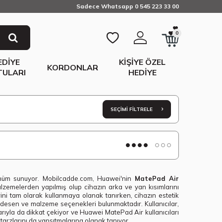
Sadece Whatsapp 0 545 223 33 00
0
EDIYE
KIŞIYE ÖZEL
KORDONLAR
TULARI
HEDIYE
SEÇIMI FILTRELE
örünüm sunuyor. Mobilcadde.com, Huawei'nin
MatePad Air
malzemelerden yapılmış olup cihazın arka ve yan kısımlarını
lerini tam olarak kullanmaya olanak tanırken, cihazın estetik
 desen ve malzeme seçenekleri bulunmaktadır. Kullanıcılar,
atlarıyla da dikkat çekiyor ve Huawei MatePad Air kullanıcıları
tarzlarını da yansıtmalarına olanak tanıyor.