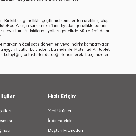
 Bu kılıflar genellikle çeşitli malzemelerden üretilmiş olup,
Pad Air için sunulan kılıfların fiyatları genellikle tasarım,
 mevcuttur. Bu kılıfların fiyatları genellikle 50 ile 150 dolar
.
ikle markanın özel satış dönemleri veya indirim kampanyaları
daha uygun fiyatlar bulunabilir. Bu nedenle, MatePad Air tablet
ım kolaylığı gibi faktörler de değerlendirilerek, bütçenize en
lgiler
Hızlı Erişim
ulları
Yeni Ürünler
eşmesi
İndirimdekiler
şmesi
Müşteri Hizmetleri