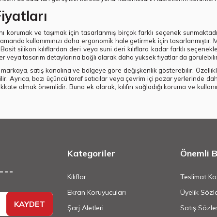
iyatları
rını korumak ve taşımak için tasarlanmış birçok farklı seçenek sunmaktadır.
amanda kullanımınızı daha ergonomik hale getirmek için tasarlanmıştır. Mate
asit silikon kılıflardan deri veya suni deri kılıflara kadar farklı seçenekler
r veya tasarım detaylarına bağlı olarak daha yüksek fiyatlar da görülebilir
ar markaya, satış kanalına ve bölgeye göre değişkenlik gösterebilir. Özell
bilir. Ayrıca, bazı üçüncü taraf satıcılar veya çevrim içi pazar yerlerinde 
ı dikkate almak önemlidir. Buna ek olarak, kılıfın sağladığı koruma ve kullan
Kategoriler
Önemli Bi
Kılıflar
Teslimat Koş
Ekran Koruyucuları
Üyelik Sözl
KAYDET
Şarj Aletleri
Satış Sözle