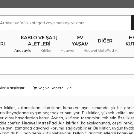
KABLO VE ŞARJ
EV
H
DIĞER
RI
ALETLERI
YAŞAM
KU
Anasayfa
Kılıflar
Huawei
Huawei MatePad Air
eri Karşılaştır
Seç ve Sepete Ekle
 kılıflar, kullanıcıların cihazlarını korurken aynı zamanda şık bir g
ın ihtiyaçlarına uygun seçenekler sunuyor. Bu kılıflar, yüksek kaliteli 
r olası hasarlardan korur. Ayrıca, kılıfların tasarımları, tabletin özellik
adde.com'un
Huawei MatePad Air kılıfları
koleksiyonunda, çeşitli renk,
ebilir ve aynı zamanda dayanıklı koruma sağlayabilirler. Bu kılıflar, uygun fiy
m'da bulunan geniş kılıf koleksiyonu, kullanıcıların tabletlerini korurken 