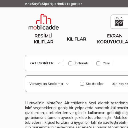
AnaSayfa
Siparişlerim
Kategoriler
RESIMLI
EKRAN
KILIFLAR
KILIFLAR
KORUYUCULA
KATEGORILER
İndirimli
Yeni
Stoktakiler
Seçilenl
Huawei'nin MatePad Air tabletine özel olarak tasarlanan
kılıf
seçeneklerini geniş bir yelpazede sunarak kullanıcılar
çiziklerden, darbelerden ve günlük kullanımın getirdiği diğe
görünümünü tamamlayacak şekilde tasarlanmıştır. Mobilc
tabletlerini kişisel tarzlarına uygun bir kılıf ile özelleştir
için mükemmel bir eşleştirme seçeneği sunuyor. Mobilcadde.co