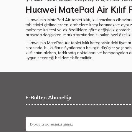
Huawei MatePad Air Kılıf F
Huawei'nin MatePad Air tablet kılıfı, kullanıcıların cihazla
tabletinizi çizilmelerden, darbelere karşı korumak ve aynı z
malzeme kalitesi ve ek özelliklere göre değişiklik gösterir. B
arasında değişirken, marka tarafından sunulan özel özellikle
Huawei'nin MatePad Air tablet kılıfı kategorisindeki fiyatl
sırasında, bu kılıfların fiyatlarında belirgin düşüşler yaşana
kılıfı satın alırken, farklı satış noktalarını ve kampanyalar
uygun seçeneği belirlemek önemlidir.
E-Bülten Aboneliği