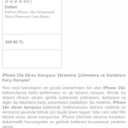
(0 )
Dafoni
Dafoni iPhone 16e Tempered
Glass Premium Cam Ekran
Koruyucu
169,90
TL
iPhone 16e Ekran Koruyucu: Ekranınızı Çizilmelere ve Darbelere
Karşı Koruyun!
Yeni nesil teknolojinin en gözde ürünlerinden biri olan
iPhone 16e
,
kullanıcılarına üstün performans ve şık tasarım sunuyor. Ancak, bu
değerli cihazın ekranı, günlük kullanımda çizilmelere, darbelere ve
diğer dış etkenlere karşı savunmasız kalabiliyor. Bu nedenle,
iPhone
16e ekran koruyucu
kullanmak, telefonunuzun ömrünü uzatmak ve
ekranınızı güvende tutmak için büyük önem taşıyor. İster cam, ister film
tabanlı olsun, ekran koruyucular, iPhone 16e'nizin ekranını korurken,
dokunmatik hassasiyetini ve görüntü kalitesini korumanıza yardımcı
oluyor.