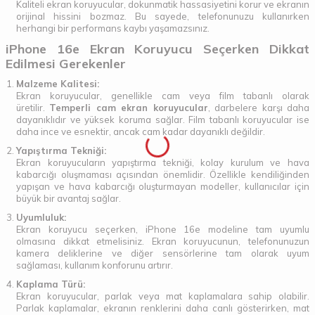
Kaliteli ekran koruyucular, dokunmatik hassasiyetini korur ve ekranın
orijinal hissini bozmaz. Bu sayede, telefonunuzu kullanırken
herhangi bir performans kaybı yaşamazsınız.
iPhone 16e Ekran Koruyucu Seçerken Dikkat
Edilmesi Gerekenler
Malzeme Kalitesi:
Ekran koruyucular, genellikle cam veya film tabanlı olarak
üretilir.
Temperli cam ekran koruyucular
, darbelere karşı daha
dayanıklıdır ve yüksek koruma sağlar. Film tabanlı koruyucular ise
daha ince ve esnektir, ancak cam kadar dayanıklı değildir.
Yapıştırma Tekniği:
Ekran koruyucuların yapıştırma tekniği, kolay kurulum ve hava
kabarcığı oluşmaması açısından önemlidir. Özellikle kendiliğinden
yapışan ve hava kabarcığı oluşturmayan modeller, kullanıcılar için
büyük bir avantaj sağlar.
Uyumluluk:
Ekran koruyucu seçerken, iPhone 16e modeline tam uyumlu
olmasına dikkat etmelisiniz. Ekran koruyucunun, telefonunuzun
kamera deliklerine ve diğer sensörlerine tam olarak uyum
sağlaması, kullanım konforunu artırır.
Kaplama Türü:
Ekran koruyucular, parlak veya mat kaplamalara sahip olabilir.
Parlak kaplamalar, ekranın renklerini daha canlı gösterirken, mat