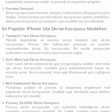
kaplamalar parlamayı azaltır ve parmak izi oluşumunu engeller.
Koruma Seviyesi:
Ekran koruyucuların koruma seviyesi, kullanıcıların ihtiyaçlarına göre
değişir. Temel koruma için film tabanlı koruyucular yeterli olabilirken,
daha yüksek koruma için temperli cam modeller tercih edilmelidir.
En Popüler iPhone 16e Ekran Koruyucu Modelleri
Temperli Cam Ekran Koruyucu:
Yüksek dayanıklılık ve koruma sunan temperli cam ekran
koruyucular, iPhone 16e kullanıcıları arasında en popüler
seçeneklerden biridir. Bu koruyucular, 9H sertlik seviyesiyle
çizilmelere ve darbelere karşı üstün koruma sağlar.
Anti-Mavi Işık Ekran Koruyucu:
Uzun süreli ekran kullanımında göz yorgunluğunu azaltan anti-mavi
ışık ekran koruyucular, özellikle gece kullanımlarında büyük bir
avantaj sunar. Bu koruyucular, mavi ışığı filtreleyerek göz sağlığınızı
korur.
Mat Kaplamalı Ekran Koruyucu:
Parlamayı azaltan ve parmak izi oluşumunu engelleyen mat
kaplamalı ekran koruyucular, özellikle açık alanlarda sıkça telefon
kullananlar için idealdir.
Privacy (Gizlilik) Ekran Koruyucu:
Privacy ekran koruyucular, yan açılardan bakıldığında ekran
içeriğinin görünmesini engeller. Bu özellik, özellikle toplu taşıma