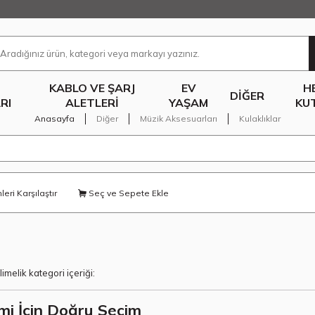
KABLO VE ŞARJ
EV
H
DIĞER
RI
ALETLERI
YAŞAM
KU
Anasayfa
Diğer
Müzik Aksesuarları
Kulaklıklar
eri Karşılaştır
Seç ve Sepete Ekle
elimelik kategori içeriği:
mi İçin Doğru Seçim