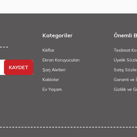
Kategoriler
Önemli Bi
Kılıflar
Teslimat Koş
Ekran Koruyucuları
Üyelik Sözl
KAYDET
Şarj Aletleri
Satış Sözle
Kablolar
Garanti ve 
Ev Yaşam
Gizlilik ve 