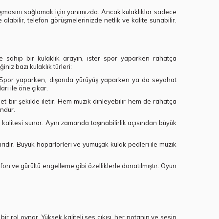
laşmasını sağlamak için yanımızda. Ancak kulaklıklar sadece
labilir, telefon görüşmelerinizde netlik ve kalite sunabilir.
ne sahip bir kulaklık arayın, ister spor yaparken rahatça
iniz bazı kulaklık türleri:
ar. Spor yaparken, dışarıda yürüyüş yaparken ya da seyahat
rı ile öne çıkar.
net bir şekilde iletir. Hem müzik dinleyebilir hem de rahatça
undur.
es kalitesi sunar. Aynı zamanda taşınabilirlik açısından büyük
iridir. Büyük hoparlörleri ve yumuşak kulak pedleri ile müzik
on ve gürültü engelleme gibi özelliklerle donatılmıştır. Oyun
ir rol oynar. Yüksek kaliteli ses çıkışı, her notanın ve sesin