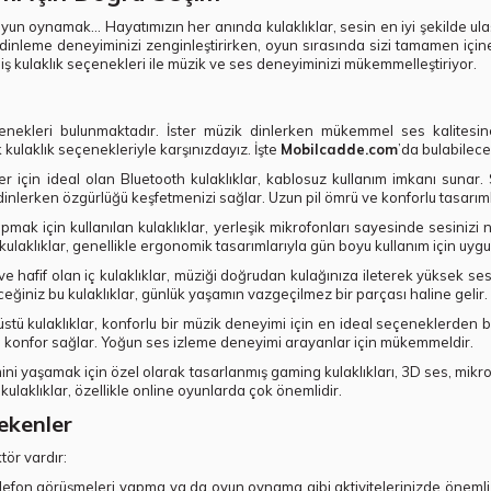
un oynamak... Hayatımızın her anında kulaklıklar, sesin en iyi şekilde u
inleme deneyiminizi zenginleştirirken, oyun sırasında sizi tamamen içine a
eniş kulaklık seçenekleri ile müzik ve ses deneyiminizi mükemmelleştiriyor.
seçenekleri bulunmaktadır. İster müzik dinlerken mükemmel ses kalitesi
 kulaklık seçenekleriyle karşınızdayız. İşte
Mobilcadde.com
’da bulabileceğ
ler için ideal olan Bluetooth kulaklıklar, kablosuz kullanım imkanı sun
inlerken özgürlüğü keşfetmenizi sağlar. Uzun pil ömrü ve konforlu tasarımla
pmak için kullanılan kulaklıklar, yerleşik mikrofonları sayesinde sesinizi 
kulaklıklar, genellikle ergonomik tasarımlarıyla gün boyu kullanım için uyg
ı ve hafif olan iç kulaklıklar, müziği doğrudan kulağınıza ileterek yüksek s
ğiniz bu kulaklıklar, günlük yaşamın vazgeçilmez bir parçası haline gelir.
 üstü kulaklıklar, konforlu bir müzik deneyimi için en ideal seçeneklerden b
rda konfor sağlar. Yoğun ses izleme deneyimi arayanlar için mükemmeldir.
ni yaşamak için özel olarak tasarlanmış gaming kulaklıkları, 3D ses, mikrof
kulaklıklar, özellikle online oyunlarda çok önemlidir.
ekenler
tör vardır:
 telefon görüşmeleri yapma ya da oyun oynama gibi aktivitelerinizde önemli b