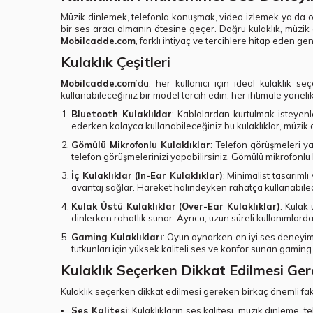
Müzik dinlemek, telefonla konuşmak, video izlemek ya da oy
bir ses aracı olmanın ötesine geçer. Doğru kulaklık, müzik d
Mobilcadde.com
, farklı ihtiyaç ve tercihlere hitap eden g
Kulaklık Çeşitleri
Mobilcadde.com
’da, her kullanıcı için ideal kulaklık 
kullanabileceğiniz bir model tercih edin; her ihtimale yönelik
Bluetooth Kulaklıklar
: Kablolardan kurtulmak isteyen
ederken kolayca kullanabileceğiniz bu kulaklıklar, müzik d
Gömülü Mikrofonlu Kulaklıklar
: Telefon görüşmeleri ya
telefon görüşmelerinizi yapabilirsiniz. Gömülü mikrofonlu 
İç Kulaklıklar (In-Ear Kulaklıklar)
: Minimalist tasarıml
avantaj sağlar. Hareket halindeyken rahatça kullanabilece
Kulak Üstü Kulaklıklar (Over-Ear Kulaklıklar)
: Kulak
dinlerken rahatlık sunar. Ayrıca, uzun süreli kullanımla
Gaming Kulaklıkları
: Oyun oynarken en iyi ses deneyimi
tutkunları için yüksek kaliteli ses ve konfor sunan gaming 
Kulaklık Seçerken Dikkat Edilmesi Ger
Kulaklık seçerken dikkat edilmesi gereken birkaç önemli fak
Ses Kalitesi
: Kulaklıkların ses kalitesi, müzik dinleme,