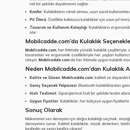
net bir şekilde duyulmasını sağlar.
Konfor
: Kulaklıkların rahat olması, uzun süreli kullanımla
Pil Ömrü
: Özellikle kablosuz kulaklıklar için uzun pil öm
Tasarım ve Kullanım Kolaylığı
: Kulaklıkların ergonomi
olur.
Mobilcadde.com’da Kulaklık Seçenekle
Mobilcadde.com
, her ihtimale yönelik kulaklık çeşitleriyle
tasarımları ve ergonomik özellikleriyle her yaştan kullanıc
isteyin,
Mobilcadde.com
’da her ihtimale uygun kulaklık mo
Neden Mobilcadde.com’dan Kulaklık Al
Kalite ve Güven
:
Mobilcadde.com
, kaliteli ve dayanıkl
Geniş Seçenek Yelpazesi
: Bluetooth kulaklıklardan gami
Hızlı Teslimat
: Siparişlerinizi hızlı bir şekilde teslim al
Uygun Fiyatlar
: Kulaklıklar, her bütçeye uygun fiyatlarla
Sonuç Olarak
Mükemmel ses deneyimi için doğru kulaklığı seçmek, müziği, 
deneyimini sunar. Kaliteli kulaklıklar, müzik dinlerken, te
keşfedin ve sesin keyfini çıkarın!