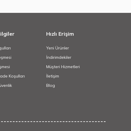
lgiler
Hızlı Erişim
ulları
Yeni Ürünler
eşmesi
İndirimdekiler
şmesi
Müşteri Hizmetleri
İade Koşulları
İletişim
Güvenlik
Blog