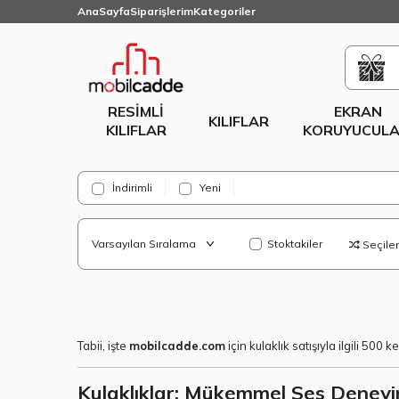
AnaSayfa
Siparişlerim
Kategoriler
RESIMLI
EKRAN
KILIFLAR
KILIFLAR
KORUYUCULA
İndirimli
Yeni
Stoktakiler
Seçilenl
Tabii, işte
mobilcadde.com
için kulaklık satışıyla ilgili 500 k
Kulaklıklar: Mükemmel Ses Deneyi