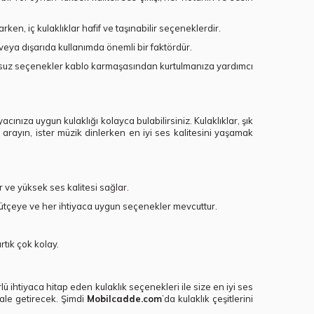
ken, iç kulaklıklar hafif ve taşınabilir seçeneklerdir.
 veya dışarıda kullanımda önemli bir faktördür.
ablosuz seçenekler kablo karmaşasından kurtulmanıza yardımcı
acınıza uygun kulaklığı kolayca bulabilirsiniz. Kulaklıklar, şık
 arayın, ister müzik dinlerken en iyi ses kalitesini yaşamak
ur ve yüksek ses kalitesi sağlar.
r bütçeye ve her ihtiyaca uygun seçenekler mevcuttur.
rtık çok kolay.
ürlü ihtiyaca hitap eden kulaklık seçenekleri ile size en iyi ses
hale getirecek. Şimdi
Mobilcadde.com
’da kulaklık çeşitlerini