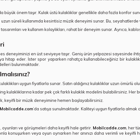
rda büyük önem taşır. Kulak üstü kulaklıklar genellikle daha fazla konfor sunar
rü, uzun süreli kullanımda kesintisiz müzik deneyimi sunar. Bu, seyahatlerde
k tasarımları ve kullanım kolaylıkları, rahat bir deneyim sunar. Ayrıca, k
ri
, ses deneyiminizi en üst seviyeye taşır. Geniş ürün yelpazesi sayesinde ihtiy
ıya hitap eder. İster spor yaparken rahatça kullanabileceğiniz bir kulaklık
delleri bulunmaktadır.
malısınız?
ı kulaklıkları uygun fiyatlarla sunar. Satın aldığınız kulaklıklar uzun ömürlü ol
ng kulaklıklarına kadar pek çok farklı kulaklık modelini bulabilirsiniz. He
arak, keyifli bir müzik deneyimine hemen başlayabilirsiniz.
Mobilcadde.com
’da satışa sunulmaktadır. Kaliteyi uygun fiyatlarla almak a
oyunları ve görüşmeleri daha keyifli hale getirir.
Mobilcadde.com
, her t
lefonla konuşurken veya oyun oynarken her anınızı daha verimli ve keyifli 