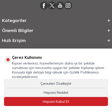
Kategoriler
Önemli Bilgiler
Hızlı Erişim
Çerez Kullanımı
Kişisel verileriniz, hizmetlerimizin daha iyi bir şekilde
sunulması için mevzuata uygun bir şekilde toplanıp işlenir.
Konuyla ilgili detaylı bilgi almak için
Gizlilik Politikamızı
inceleyebilirsiniz.
Çerezleri Özelleştir
©
2026
Tüm Hakkı Saklıdır.
Mobilcadde.com
Hepsini Reddet
T
-Soft
E-Ticaret
Sistemleriyle Hazırlanmıştır.
Hepsini Kabul Et