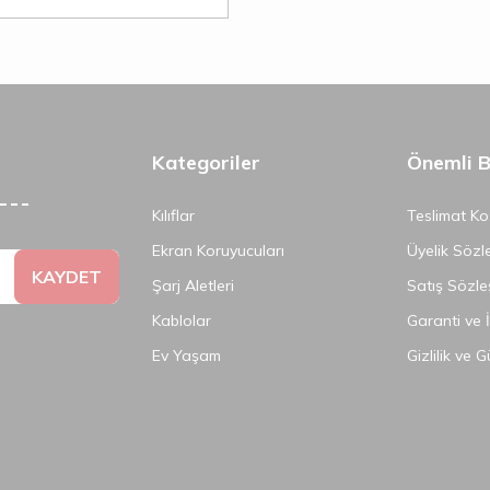
Kategoriler
Önemli Bi
Kılıflar
Teslimat Koş
Ekran Koruyucuları
Üyelik Sözl
KAYDET
Şarj Aletleri
Satış Sözle
Kablolar
Garanti ve 
Ev Yaşam
Gizlilik ve 