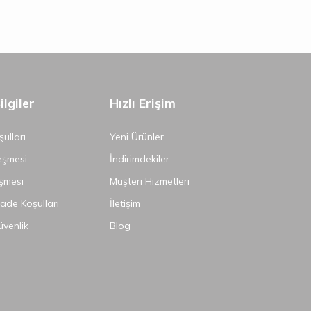
lgiler
Hızlı Erişim
ulları
Yeni Ürünler
eşmesi
İndirimdekiler
şmesi
Müşteri Hizmetleri
İade Koşulları
İletişim
Güvenlik
Blog