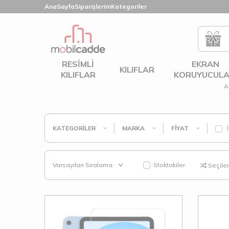
AnaSayfa
Siparişlerim
Kategoriler
RESIMLI
EKRAN
KILIFLAR
KILIFLAR
KORUYUCULA
A
KATEGORILER
MARKA
FIYAT
İ
Stoktakiler
Seçilenl