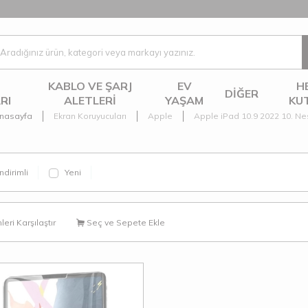
KABLO VE ŞARJ
EV
H
DIĞER
RI
ALETLERI
YAŞAM
KU
nasayfa
Ekran Koruyucuları
Apple
Apple iPad 10.9 2022 10. Nes
ndirimli
Yeni
eri Karşılaştır
Seç ve Sepete Ekle