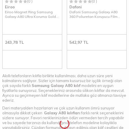
(0 )
(0 )
Eiroo
Dafoni
Eiroo Magnet Ring Samsung
Dafoni Samsung Galaxy A80
Galaxy A80 Ultra Koruma Gold
360 Poliuretan Koruyucu Film
Kılıf
Kaplama
243,78
TL
542,97
TL
Akıllı telefonların kılıfla birlikte kullanılması, daha uzun süre yeni
kalmalarını sağlıyor. Sizler için tamamı kusursuz bir işçilik örneği olan
çok sayıda farklı
Samsung Galaxy A80 kılıf
modelini en uygun
fiyatlarla sunuyoruz. Seçenekleriniz arasında silikon kılıflar da mevcut.
Ayrıca su geçirmeyen kılıf modellerine de mutlaka göz atmanızı tavsiye
ederiz.
Deri materyalden hazırlanan ve çok uzun kullanım ömrü sunuyor
olmasıyla dikkat çeken
Galaxy A80 kılıfları
farklı renk seçeneklerini
sizlere sunuyor. Favori renklerinizden ödün vermeden tercih yapabilir
ve bu sayede tarzınızı da kullandığınız telefon modeline kolaylıkla
yansıtabilirsiniz. Cüzdan formunda dizayn edilmiş olan kılıf çeşitleri de