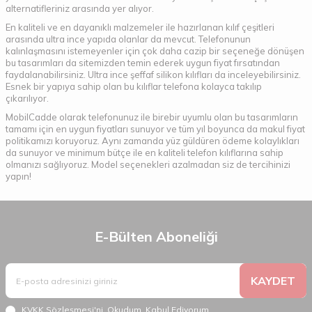
alternatifleriniz arasında yer alıyor.
En kaliteli ve en dayanıklı malzemeler ile hazırlanan kılıf çeşitleri
arasında ultra ince yapıda olanlar da mevcut. Telefonunun
kalınlaşmasını istemeyenler için çok daha cazip bir seçeneğe dönüşen
bu tasarımları da sitemizden temin ederek uygun fiyat fırsatından
faydalanabilirsiniz. Ultra ince şeffaf silikon kılıfları da inceleyebilirsiniz.
Esnek bir yapıya sahip olan bu kılıflar telefona kolayca takılıp
çıkarılıyor.
MobilCadde olarak telefonunuz ile birebir uyumlu olan bu tasarımların
tamamı için en uygun fiyatları sunuyor ve tüm yıl boyunca da makul fiyat
politikamızı koruyoruz. Aynı zamanda yüz güldüren ödeme kolaylıkları
da sunuyor ve minimum bütçe ile en kaliteli telefon kılıflarına sahip
olmanızı sağlıyoruz. Model seçenekleri azalmadan siz de tercihinizi
yapın!
E-Bülten Aboneliği
KAYDET
KVKK Sözleşmesi'ni
, Okudum, Kabul Ediyorum.