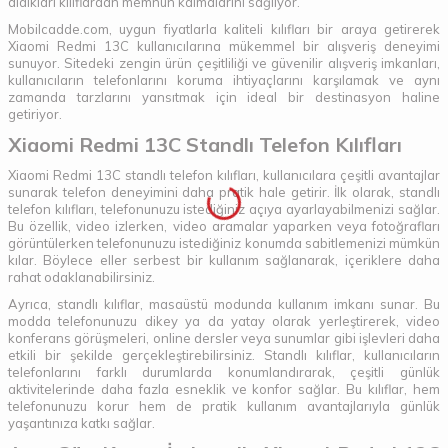
aldıkları kılıflardan memnun kalmalarını sağlıyor.
Mobilcadde.com, uygun fiyatlarla kaliteli kılıfları bir araya getirerek
Xiaomi Redmi 13C kullanıcılarına mükemmel bir alışveriş deneyimi
sunuyor. Sitedeki zengin ürün çeşitliliği ve güvenilir alışveriş imkanları,
kullanıcıların telefonlarını koruma ihtiyaçlarını karşılamak ve aynı
zamanda tarzlarını yansıtmak için ideal bir destinasyon haline
getiriyor.
Xiaomi Redmi 13C Standlı Telefon Kılıfları
Xiaomi Redmi 13C standlı telefon kılıfları, kullanıcılara çeşitli avantajlar
sunarak telefon deneyimini daha pratik hale getirir. İlk olarak, standlı
telefon kılıfları, telefonunuzu istediğiniz açıya ayarlayabilmenizi sağlar.
Bu özellik, video izlerken, video aramalar yaparken veya fotoğrafları
görüntülerken telefonunuzu istediğiniz konumda sabitlemenizi mümkün
kılar. Böylece eller serbest bir kullanım sağlanarak, içeriklere daha
rahat odaklanabilirsiniz.
Ayrıca, standlı kılıflar, masaüstü modunda kullanım imkanı sunar. Bu
modda telefonunuzu dikey ya da yatay olarak yerleştirerek, video
konferans görüşmeleri, online dersler veya sunumlar gibi işlevleri daha
etkili bir şekilde gerçekleştirebilirsiniz. Standlı kılıflar, kullanıcıların
telefonlarını farklı durumlarda konumlandırarak, çeşitli günlük
aktivitelerinde daha fazla esneklik ve konfor sağlar. Bu kılıflar, hem
telefonunuzu korur hem de pratik kullanım avantajlarıyla günlük
yaşantınıza katkı sağlar.