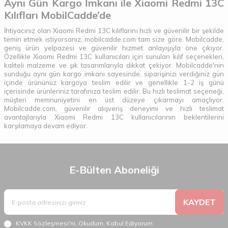
Aynı Gün Kargo İmkanı ile Xiaomi Redmi 13C
Kılıfları MobilCadde’de
İhtiyacınız olan Xiaomi Redmi 13C kılıflarını hızlı ve güvenilir bir şekilde
temin etmek istiyorsanız, mobilcadde.com tam size göre. Mobilcadde,
geniş ürün yelpazesi ve güvenilir hizmet anlayışıyla öne çıkıyor.
Özellikle Xiaomi Redmi 13C kullanıcıları için sunulan kılıf seçenekleri,
kaliteli malzeme ve şık tasarımlarıyla dikkat çekiyor. Mobilcadde'nin
sunduğu aynı gün kargo imkanı sayesinde, siparişinizi verdiğiniz gün
içinde ürününüz kargoya teslim edilir ve genellikle 1-2 iş günü
içerisinde ürünleriniz tarafınıza teslim edilir. Bu hızlı teslimat seçeneği,
müşteri memnuniyetini en üst düzeye çıkarmayı amaçlıyor.
Mobilcadde.com, güvenilir alışveriş deneyimi ve hızlı teslimat
avantajlarıyla Xiaomi Redmi 13C kullanıcılarının beklentilerini
karşılamaya devam ediyor.
E-Bülten Aboneliği
KAYDET
KVKK Sözleşmesi'ni
, Okudum, Kabul Ediyorum.