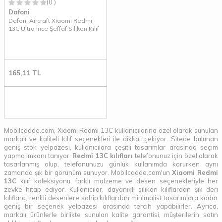
(0 )
Dafoni
Dafoni Aircraft Xiaomi Redmi
13C Ultra İnce Şeffaf Silikon Kılıf
165,11
TL
Mobilcadde.com, Xiaomi Redmi 13C kullanıcılarına özel olarak sunulan
markalı ve kaliteli kılıf seçenekleri ile dikkat çekiyor. Sitede bulunan
geniş stok yelpazesi, kullanıcılara çeşitli tasarımlar arasında seçim
yapma imkanı tanıyor.
Redmi 13C kılıfları
telefonunuz için özel olarak
tasarlanmış olup, telefonunuzu günlük kullanımda korurken aynı
zamanda şık bir görünüm sunuyor. Mobilcadde.com'un
Xiaomi Redmi
13C
kılıf koleksiyonu, farklı malzeme ve desen seçenekleriyle her
zevke hitap ediyor. Kullanıcılar, dayanıklı silikon kılıflardan şık deri
kılıflara, renkli desenlere sahip kılıflardan minimalist tasarımlara kadar
geniş bir seçenek yelpazesi arasında tercih yapabilirler. Ayrıca,
markalı ürünlerle birlikte sunulan kalite garantisi, müşterilerin satın