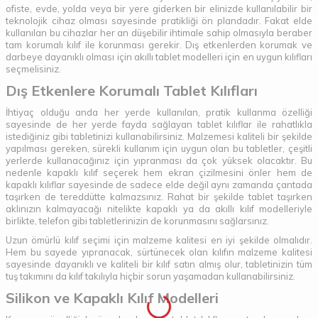
ofiste, evde, yolda veya bir yere giderken bir elinizde kullanılabilir bir
teknolojik cihaz olması sayesinde pratikliği ön plandadır. Fakat elde
kullanılan bu cihazlar her an düşebilir ihtimale sahip olmasıyla beraber
tam korumalı kılıf ile korunması gerekir. Dış etkenlerden korumak ve
darbeye dayanıklı olması için akıllı tablet modelleri için en uygun kılıfları
seçmelisiniz.
Dış Etkenlere Korumalı Tablet Kılıfları
İhtiyaç olduğu anda her yerde kullanılan, pratik kullanma özelliği
sayesinde de her yerde fayda sağlayan tablet kılıflar ile rahatlıkla
istediğiniz gibi tabletinizi kullanabilirsiniz. Malzemesi kaliteli bir şekilde
yapılması gereken, sürekli kullanım için uygun olan bu tabletler, çeşitli
yerlerde kullanacağınız için yıpranması da çok yüksek olacaktır. Bu
nedenle kapaklı kılıf seçerek hem ekran çizilmesini önler hem de
kapaklı kılıflar sayesinde de sadece elde değil aynı zamanda çantada
taşırken de tereddütte kalmazsınız. Rahat bir şekilde tablet taşırken
aklınızın kalmayacağı nitelikte kapaklı ya da akıllı kılıf modelleriyle
birlikte, telefon gibi tabletlerinizin de korunmasını sağlarsınız.
Uzun ömürlü kılıf seçimi için malzeme kalitesi en iyi şekilde olmalıdır.
Hem bu sayede yıpranacak, sürtünecek olan kılıfın malzeme kalitesi
sayesinde dayanıklı ve kaliteli bir kılıf satın almış olur, tabletinizin tüm
tuş takımını da kılıf takılıyla hiçbir sorun yaşamadan kullanabilirsiniz.
Silikon ve Kapaklı Kılıf Modelleri