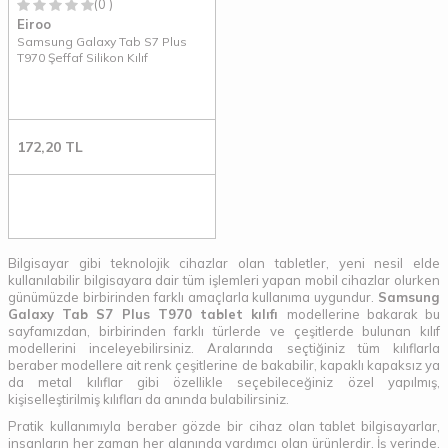
(0 )
Eiroo
Samsung Galaxy Tab S7 Plus
T970 Şeffaf Silikon Kılıf
172,20
TL
Bilgisayar gibi teknolojik cihazlar olan tabletler, yeni nesil elde
kullanılabilir bilgisayara dair tüm işlemleri yapan mobil cihazlar olurken
günümüzde birbirinden farklı amaçlarla kullanıma uygundur.
Samsung
Galaxy Tab S7 Plus T970 tablet kılıfı
modellerine bakarak bu
sayfamızdan, birbirinden farklı türlerde ve çeşitlerde bulunan kılıf
modellerini inceleyebilirsiniz. Aralarında seçtiğiniz tüm kılıflarla
beraber modellere ait renk çeşitlerine de bakabilir, kapaklı kapaksız ya
da metal kılıflar gibi özellikle seçebileceğiniz özel yapılmış,
kişiselleştirilmiş kılıfları da anında bulabilirsiniz.
Pratik kullanımıyla beraber gözde bir cihaz olan tablet bilgisayarlar,
insanların her zaman her alanında yardımcı olan ürünlerdir. İş yerinde,