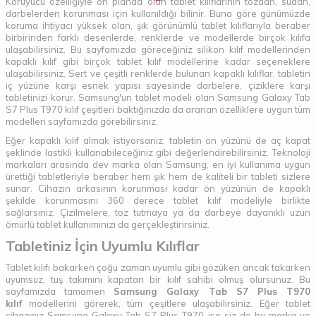
Koruyucu özelliğiyle ön planda olan tablet kılıflarının tozdan, sudan,
darbelerden korunması için kullanıldığı bilinir. Buna göre günümüzde
koruma ihtiyacı yüksek olan, şık görünümlü tablet kılıflarıyla beraber
birbirinden farklı desenlerde, renklerde ve modellerde birçok kılıfa
ulaşabilirsiniz. Bu sayfamızda göreceğiniz silikon kılıf modellerinden
kapaklı kılıf gibi birçok tablet kılıf modellerine kadar seçeneklere
ulaşabilirsiniz. Sert ve çeşitli renklerde bulunan kapaklı kılıflar, tabletin
iç yüzüne karşı esnek yapısı sayesinde darbelere, çiziklere karşı
tabletinizi korur. Samsung'un tablet modeli olan Samsung Galaxy Tab
S7 Plus T970 kılıf çeşitleri baktığınızda da aranan özelliklere uygun tüm
modelleri sayfamızda görebilirsiniz.
Eğer kapaklı kılıf almak istiyorsanız, tabletin ön yüzünü de aç kapat
şeklinde lastikli kullanabileceğiniz gibi değerlendirebilirsiniz. Teknoloji
markaları arasında dev marka olan Samsung, en iyi kullanıma uygun
ürettiği tabletleriyle beraber hem şık hem de kaliteli bir tableti sizlere
sunar. Cihazın arkasının korunması kadar ön yüzünün de kapaklı
şekilde korunmasını 360 derece tablet kılıf modeliyle birlikte
sağlarsınız. Çizilmelere, toz tutmaya ya da darbeye dayanıklı uzun
ömürlü tablet kullanımınızı da gerçekleştirirsiniz.
Tabletiniz İçin Uyumlu Kılıflar
Tablet kılıfı bakarken çoğu zaman uyumlu gibi gözüken ancak takarken
uyumsuz, tuş takımını kapatan bir kılıf sahibi olmuş olursunuz. Bu
sayfamızda tamamen
Samsung Galaxy Tab S7 Plus T970
kılıf
modellerini görerek, tüm çeşitlere ulaşabilirsiniz. Eğer tablet
cihazınız Samsung Galaxy Tab S7 Plus T970 ise siz de bu marka ve