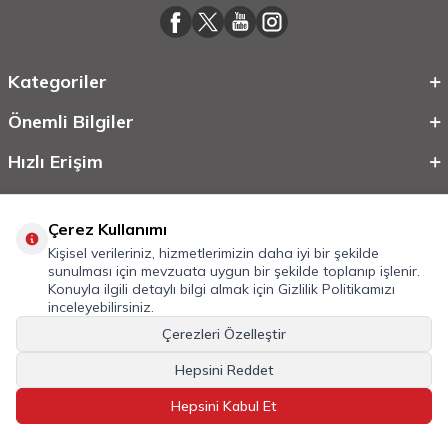
Kategoriler
Önemli Bilgiler
Hızlı Erişim
Çerez Kullanımı
Kişisel verileriniz, hizmetlerimizin daha iyi bir şekilde
sunulması için mevzuata uygun bir şekilde toplanıp işlenir.
Konuyla ilgili detaylı bilgi almak için
Gizlilik Politikamızı
inceleyebilirsiniz.
Çerezleri Özelleştir
©
2026
Tüm Hakkı Saklıdır.
Mobilcadde.com
Hepsini Reddet
T
-Soft
E-Ticaret
Sistemleriyle Hazırlanmıştır.
Hepsini Kabul Et