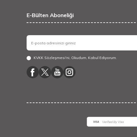
E-Bülten Aboneliği
KVKK Sözleşmesi'ni
, Okudum, Kabul Ediyorum.