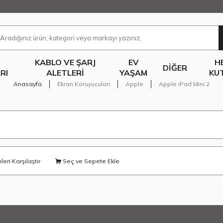
KABLO VE ŞARJ
EV
H
DIĞER
RI
ALETLERI
YAŞAM
KU
Anasayfa
Ekran Koruyucuları
Apple
Apple iPad Mini 2
eri Karşılaştır
Seç ve Sepete Ekle