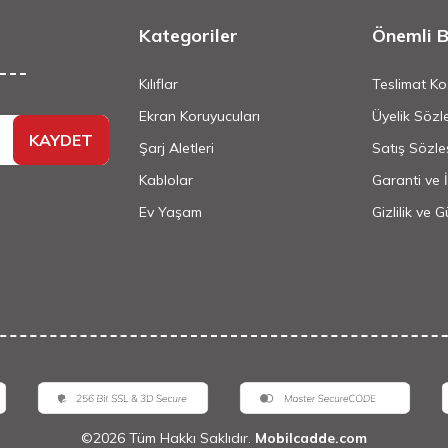
Kategoriler
Önemli Bi
Kılıflar
Teslimat Koş
Ekran Koruyucuları
Üyelik Sözl
KAYDET
Şarj Aletleri
Satış Sözle
Kablolar
Garanti ve 
Ev Yaşam
Gizlilik ve 
©
2026
Tüm Hakkı Saklıdır.
Mobilcadde.com