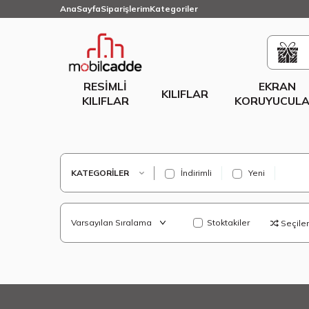
AnaSayfa
Siparişlerim
Kategoriler
RESIMLI
EKRAN
KILIFLAR
KILIFLAR
KORUYUCULA
KATEGORILER
İndirimli
Yeni
Stoktakiler
Seçilenl