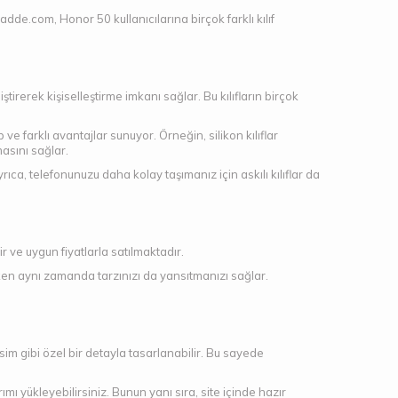
e.com, Honor 50 kullanıcılarına birçok farklı kılıf
rerek kişiselleştirme imkanı sağlar. Bu kılıfların birçok
p ve farklı avantajlar sunuyor. Örneğin, silikon kılıflar
asını sağlar.
Ayrıca, telefonunuzu daha kolay taşımanız için askılı kılıflar da
r ve uygun fiyatlarla satılmaktadır.
korurken aynı zamanda tarzınızı da yansıtmanızı sağlar.
resim gibi özel bir detayla tasarlanabilir. Bu sayede
ı yükleyebilirsiniz. Bunun yanı sıra, site içinde hazır