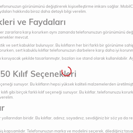
fonunuzun görünümünü değiştirerek kişiselleştirme imkanı sağlar. MobilCadd
aydaları hakkında biraz daha detaylı bilgi verelim.
kleri ve Faydaları
iğer zararlara karşı korurken aynı zamanda telefonunuzun görünümünü değişti
eçenekler mevcut.
astik ve sert kabuklar bulunuyor. Bu kılıfların her biri farklı bir görünüme sahi
rurken, sert kabuklu kılıflar telefonunuzun darbelere karşı daha iyi korunm
ızı koruyacak şekilde tasarlanmıştır, bazıları ise stand olarak kullanılabilir. 
0 Kılıf Seçenekleri
çeneği sunuyor. Bu kılıfların hepsi yüksek kaliteli malzemelerden üretilmişti
tar kılıfı gibi birçok farklı kılıf seçeneği sunuyor. Bu kılıflar, telefonunuzu 
 verelim.
ar
r yollarından biridir. Bu kılıflar, adınız, soyadınız, sevdiğiniz bir söz ya da 
ş kapsamlıdır. Telefonunuzun marka ve modelini seçerek, dilediğiniz tasarım