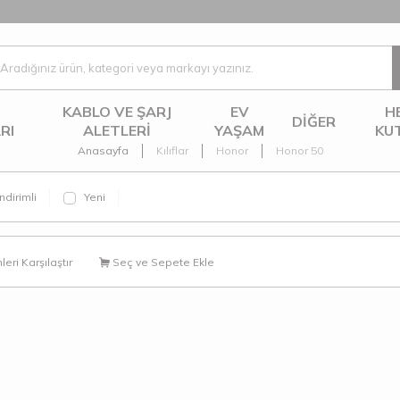
KABLO VE ŞARJ
EV
H
DIĞER
RI
ALETLERI
YAŞAM
KU
Anasayfa
Kılıflar
Honor
Honor 50
ndirimli
Yeni
eri Karşılaştır
Seç ve Sepete Ekle