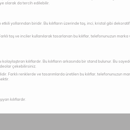
e olarak da tercih edilebilir.
tkili yollarından biridir. Bu kılıfların üzerinde taş, inci, kristal gibi dekora
arklı taş ve inciler kullanılarak tasarlanan bu kılıflar, telefonunuzun marka ve
kolaylaştıran kılıflardır. Bu kılıfların arkasında bir stand bulunur. Bu sayede
deolar çekebilirsiniz.
ir. Farklı renklerde ve tasarımlarda üretilen bu kılıflar, telefonunuzun marka 
ektir.
ıyan kılıflardır.