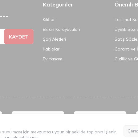
Kategoriler
Önemli Bi
Kılıflar
Teslimat Koş
Ekran Koruyucuları
Üyelik Sözl
KAYDET
Şarj Aletleri
Satış Sözle
Kablolar
Garanti ve 
Ev Yaşam
Gizlilik ve 
©
2026
Tüm Hakkı Saklıdır.
Mobilcadde.com
Çerez
lde sunulması için mevzuata uygun bir şekilde toplanıp işlenir.
mızı
inceleyebilirsiniz.