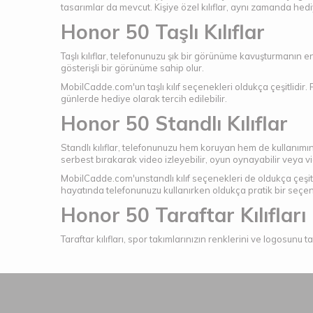
tasarımlar da mevcut. Kişiye özel kılıflar, aynı zamanda hediy
Honor 50 Taşlı Kılıflar
Taşlı kılıflar, telefonunuzu şık bir görünüme kavuşturmanın en e
gösterişli bir görünüme sahip olur.
MobilCadde.com'un taşlı kılıf seçenekleri oldukça çeşitlidir. F
günlerde hediye olarak tercih edilebilir.
Honor 50 Standlı Kılıflar
Standlı kılıflar, telefonunuzu hem koruyan hem de kullanımını 
serbest bırakarak video izleyebilir, oyun oynayabilir veya vi
MobilCadde.com'unstandlı kılıf seçenekleri de oldukça çeşitlid
hayatında telefonunuzu kullanırken oldukça pratik bir seçen
Honor 50 Taraftar Kılıfları
Taraftar kılıfları, spor takımlarınızın renklerini ve logosunu taş