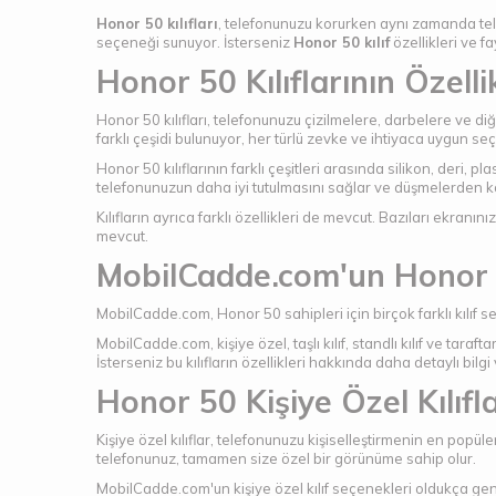
Honor 50 kılıfları
, telefonunuzu korurken aynı zamanda tele
seçeneği sunuyor. İsterseniz
Honor 50 kılıf
özellikleri ve f
Honor 50 Kılıflarının Özelli
Honor 50 kılıfları, telefonunuzu çizilmelere, darbelere ve d
farklı çeşidi bulunuyor, her türlü zevke ve ihtiyaca uygun s
Honor 50 kılıflarının farklı çeşitleri arasında silikon, deri, pl
telefonunuzun daha iyi tutulmasını sağlar ve düşmelerden ko
Kılıfların ayrıca farklı özellikleri de mevcut. Bazıları ekranın
mevcut.
MobilCadde.com'un Honor 5
MobilCadde.com, Honor 50 sahipleri için birçok farklı kılıf se
MobilCadde.com, kişiye özel, taşlı kılıf, standlı kılıf ve taraf
İsterseniz bu kılıfların özellikleri hakkında daha detaylı bilgi
Honor 50 Kişiye Özel Kılıfl
Kişiye özel kılıflar, telefonunuzu kişiselleştirmenin en popüle
telefonunuz, tamamen size özel bir görünüme sahip olur.
MobilCadde.com'un kişiye özel kılıf seçenekleri oldukça geni