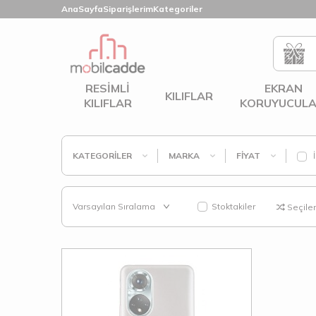
AnaSayfa
Siparişlerim
Kategoriler
RESIMLI
EKRAN
KILIFLAR
KILIFLAR
KORUYUCULA
KATEGORILER
MARKA
FIYAT
İ
Stoktakiler
Seçilenl