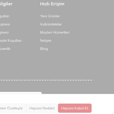
lgiler
Hızlı Erişim
ulları
Yeni Ürünler
eşmesi
İndirimdekiler
şmesi
Müşteri Hizmetleri
İade Koşulları
İletişim
Güvenlik
Blog
leri Özelleştir
Hepsini Reddet
Hepsini Kabul Et