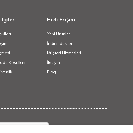
lgiler
Hızlı Erişim
ulları
Yeni Ürünler
eşmesi
İndirimdekiler
şmesi
Müşteri Hizmetleri
İade Koşulları
İletişim
Güvenlik
Blog