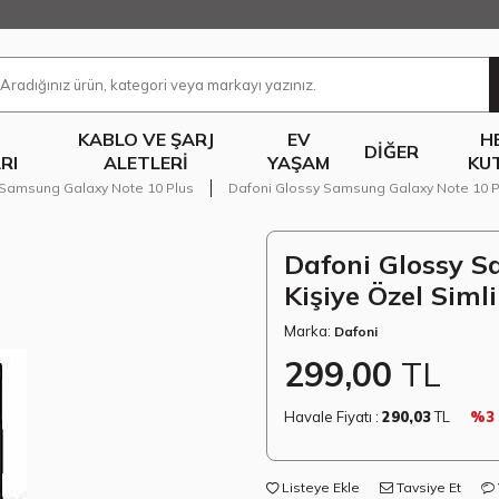
KABLO VE ŞARJ
EV
H
DIĞER
RI
ALETLERI
YAŞAM
KU
Samsung Galaxy Note 10 Plus
Dafoni Glossy Samsung Galaxy Note 10 Pl
Dafoni Glossy S
Kişiye Özel Siml
Marka:
Dafoni
299,00
TL
Havale Fiyatı :
290,03
TL
%3
Listeye Ekle
Tavsiye Et