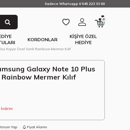
Sadece Whatsapp 0 545 223 33 00
0
EDIYE
KIŞIYE ÖZEL
KORDONLAR
TULARI
HEDIYE
us Kişiye Özel Simli Rainbow Mermer Kılıf
amsung Galaxy Note 10 Plus
i Rainbow Mermer Kılıf
İndirim
Yorum Yap
Fiyat Alarmı