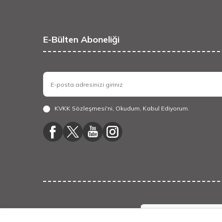
E-Bülten Aboneliği
KVKK Sözleşmesi'ni
, Okudum, Kabul Ediyorum.