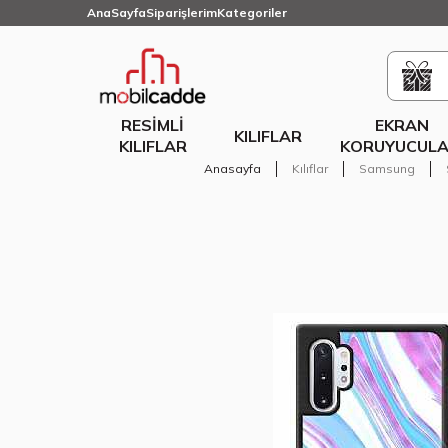
AnaSayfa
Siparişlerim
Kategoriler
RESIMLI
EKRAN
KILIFLAR
KILIFLAR
KORUYUCULA
Anasayfa
Kılıflar
Samsung